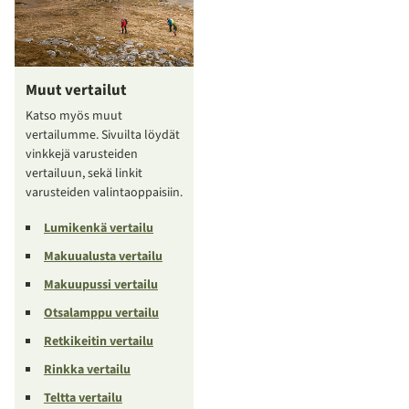
Muut vertailut
Katso myös muut
vertailumme. Sivuilta löydät
vinkkejä varusteiden
vertailuun, sekä linkit
varusteiden valintaoppaisiin.
Lumikenkä vertailu
Makuualusta vertailu
Makuupussi vertailu
Otsalamppu vertailu
Retkikeitin vertailu
Rinkka vertailu
Teltta vertailu