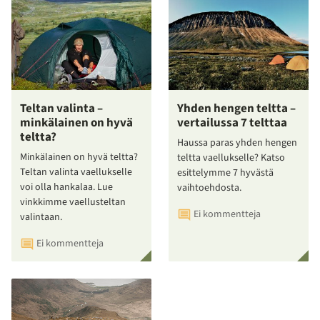
Teltan valinta –
Yhden hengen teltta –
minkälainen on hyvä
vertailussa 7 telttaa
teltta?
Haussa paras yhden hengen
Minkälainen on hyvä teltta?
teltta vaellukselle? Katso
Teltan valinta vaellukselle
esittelymme 7 hyvästä
voi olla hankalaa. Lue
vaihtoehdosta.
vinkkimme vaellusteltan
Ei kommentteja
valintaan.
Ei kommentteja