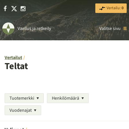
Facebook
X
Instagram
Vertailu:
0
Vaellus ja retkeily
Valitse sivu
Vertailut
Teltat
Tuotemerkki
Henkilömäärä
Vuodenajat