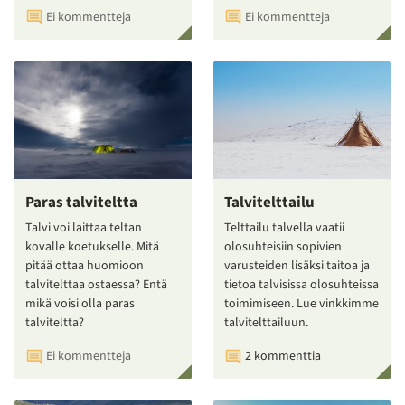
Ei kommentteja
Ei kommentteja
Paras talviteltta
Talvitelttailu
Talvi voi laittaa teltan
Telttailu talvella vaatii
kovalle koetukselle. Mitä
olosuhteisiin sopivien
pitää ottaa huomioon
varusteiden lisäksi taitoa ja
talvitelttaa ostaessa? Entä
tietoa talvisissa olosuhteissa
mikä voisi olla paras
toimimiseen. Lue vinkkimme
talviteltta?
talvitelttailuun.
Ei kommentteja
2 kommenttia