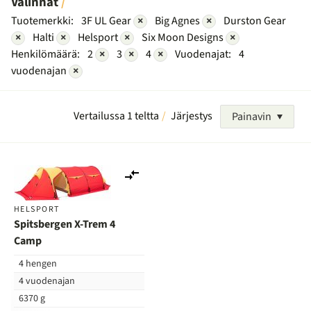
Valinnat
Tuotemerkki:
3F UL Gear
×
Big Agnes
×
Durston Gear
×
Halti
×
Helsport
×
Six Moon Designs
×
Henkilömäärä:
2
×
3
×
4
×
Vuodenajat:
4
vuodenajan
×
Vertailussa 1 teltta
Järjestys
Painavin
Lisää
vertailuun
HELSPORT
Spitsbergen X-Trem 4
Camp
4 hengen
4 vuodenajan
6370 g