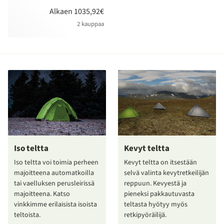
Alkaen 1035,92€
2 kauppaa
Iso teltta
Kevyt teltta
Iso teltta voi toimia perheen
Kevyt teltta on itsestään
majoitteena automatkoilla
selvä valinta kevytretkeilijän
tai vaelluksen perusleirissä
reppuun. Kevyestä ja
majoitteena. Katso
pieneksi pakkautuvasta
vinkkimme erilaisista isoista
teltasta hyötyy myös
teltoista.
retkipyöräilijä.