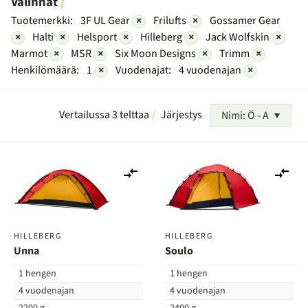
Valinnat
Tuotemerkki:
3F UL Gear
×
Frilufts
×
Gossamer Gear
×
Halti
×
Helsport
×
Hilleberg
×
Jack Wolfskin
×
Marmot
×
MSR
×
Six Moon Designs
×
Trimm
×
Henkilömäärä:
1
×
Vuodenajat:
4 vuodenajan
×
Vertailussa 3 telttaa
Järjestys
Nimi: Ö - A
Lisää
Lis
vertailuun
ver
HILLEBERG
HILLEBERG
Unna
Soulo
1 hengen
1 hengen
4 vuodenajan
4 vuodenajan