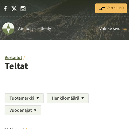
Facebook
X
Instagram
Vertailu:
0
Vaellus ja retkeily
Valitse sivu
Vertailut
Teltat
Tuotemerkki
Henkilömäärä
Vuodenajat