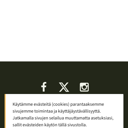
Facebook
X
Instagram
Käytämme evästeitä (cookies) parantaaksemme
Keskustelu
Palaute
Tietosuoja
sivujemme toimintaa ja käyttäjäystävällisyyttä.
Mainostaminen ja yhteistyö
Jatkamalla sivujen selailua muuttamatta asetuksiasi,
sallit evästeiden käytön tällä sivustolla.
Copyright © 2007—2026
Tuomas Tolppi
/
Vaellus ja retkeily