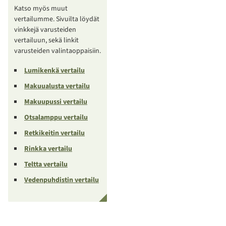
Katso myös muut
vertailumme. Sivuilta löydät
vinkkejä varusteiden
vertailuun, sekä linkit
varusteiden valintaoppaisiin.
Lumikenkä vertailu
Makuualusta vertailu
Makuupussi vertailu
Otsalamppu vertailu
Retkikeitin vertailu
Rinkka vertailu
Teltta vertailu
Vedenpuhdistin vertailu