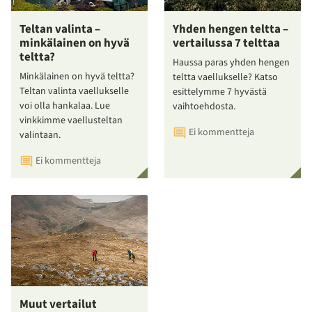
Teltan valinta –
Yhden hengen teltta –
minkälainen on hyvä
vertailussa 7 telttaa
teltta?
Haussa paras yhden hengen
Minkälainen on hyvä teltta?
teltta vaellukselle? Katso
Teltan valinta vaellukselle
esittelymme 7 hyvästä
voi olla hankalaa. Lue
vaihtoehdosta.
vinkkimme vaellusteltan
Ei kommentteja
valintaan.
Ei kommentteja
Muut vertailut