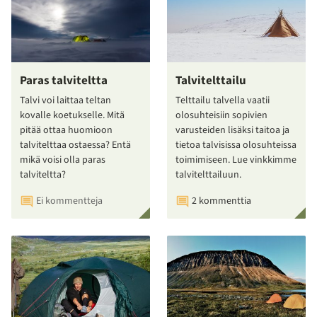
Paras talviteltta
Talvitelttailu
Talvi voi laittaa teltan
Telttailu talvella vaatii
kovalle koetukselle. Mitä
olosuhteisiin sopivien
pitää ottaa huomioon
varusteiden lisäksi taitoa ja
talvitelttaa ostaessa? Entä
tietoa talvisissa olosuhteissa
mikä voisi olla paras
toimimiseen. Lue vinkkimme
talviteltta?
talvitelttailuun.
Ei kommentteja
2 kommenttia