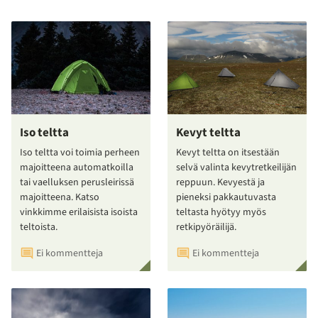
Iso teltta
Kevyt teltta
Iso teltta voi toimia perheen
Kevyt teltta on itsestään
majoitteena automatkoilla
selvä valinta kevytretkeilijän
tai vaelluksen perusleirissä
reppuun. Kevyestä ja
majoitteena. Katso
pieneksi pakkautuvasta
vinkkimme erilaisista isoista
teltasta hyötyy myös
teltoista.
retkipyöräilijä.
Ei kommentteja
Ei kommentteja