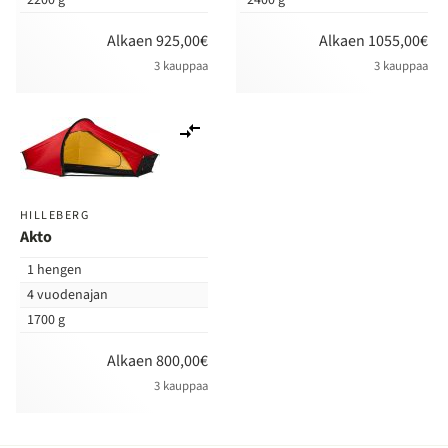
2200 g
2400 g
Alkaen 925,00€
Alkaen 1055,00€
3 kauppaa
3 kauppaa
Lisää
vertailuun
HILLEBERG
Akto
1 hengen
4 vuodenajan
1700 g
Alkaen 800,00€
3 kauppaa