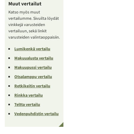
Muut vertailut
Katso myös muut
vertailumme. Sivuilta löydät
vinkkejä varusteiden
vertailuun, sekä linkit
varusteiden valintaoppaisiin.
Lumikenkä vertailu
Makuualusta vertailu
Makuupussi vertailu
Otsalamppu vertailu
Retkikeitin vertailu
Rinkka vertailu
Teltta vertailu
Vedenpuhdistin vertailu