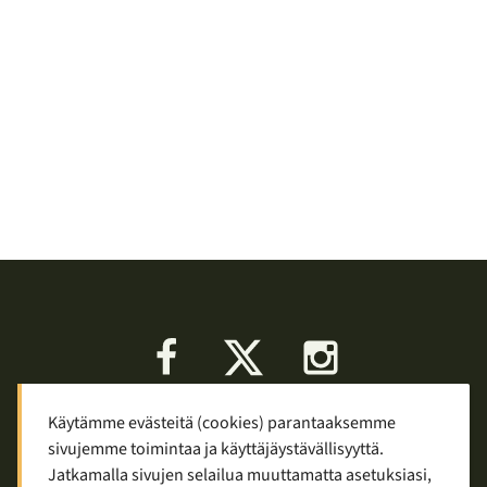
Facebook
X
Instagram
Käytämme evästeitä (cookies) parantaaksemme
Keskustelu
Palaute
Tietosuoja
sivujemme toimintaa ja käyttäjäystävällisyyttä.
Mainostaminen ja yhteistyö
Jatkamalla sivujen selailua muuttamatta asetuksiasi,