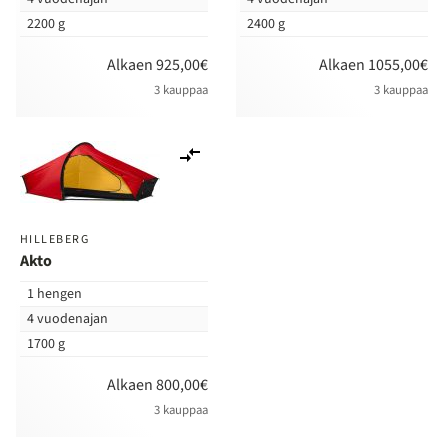
2200 g
2400 g
Alkaen 925,00€
Alkaen 1055,00€
3 kauppaa
3 kauppaa
Lisää
vertailuun
HILLEBERG
Akto
1 hengen
4 vuodenajan
1700 g
Alkaen 800,00€
3 kauppaa