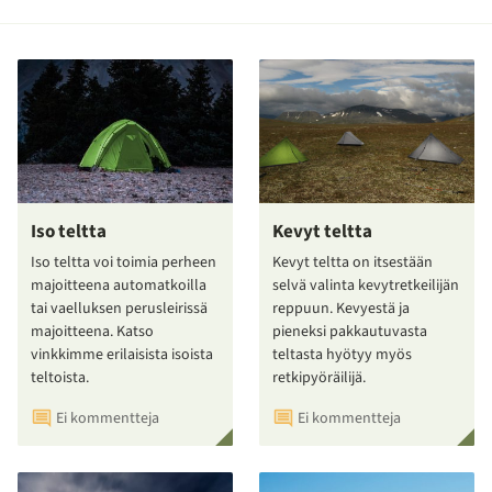
Iso teltta
Kevyt teltta
Iso teltta voi toimia perheen
Kevyt teltta on itsestään
majoitteena automatkoilla
selvä valinta kevytretkeilijän
tai vaelluksen perusleirissä
reppuun. Kevyestä ja
majoitteena. Katso
pieneksi pakkautuvasta
vinkkimme erilaisista isoista
teltasta hyötyy myös
teltoista.
retkipyöräilijä.
Ei kommentteja
Ei kommentteja