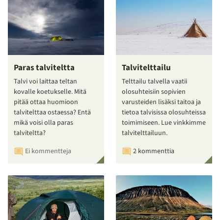
Paras talviteltta
Talvitelttailu
Talvi voi laittaa teltan
Telttailu talvella vaatii
kovalle koetukselle. Mitä
olosuhteisiin sopivien
pitää ottaa huomioon
varusteiden lisäksi taitoa ja
talvitelttaa ostaessa? Entä
tietoa talvisissa olosuhteissa
mikä voisi olla paras
toimimiseen. Lue vinkkimme
talviteltta?
talvitelttailuun.
Ei kommentteja
2 kommenttia