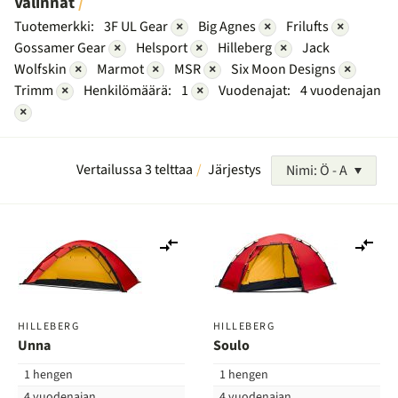
Valinnat
Tuotemerkki:
3F UL Gear
×
Big Agnes
×
Frilufts
×
Gossamer Gear
×
Helsport
×
Hilleberg
×
Jack
Wolfskin
×
Marmot
×
MSR
×
Six Moon Designs
×
Trimm
×
Henkilömäärä:
1
×
Vuodenajat:
4 vuodenajan
×
Vertailussa 3 telttaa
Järjestys
Nimi: Ö - A
Lisää
Lis
vertailuun
ver
HILLEBERG
HILLEBERG
Unna
Soulo
1 hengen
1 hengen
4 vuodenajan
4 vuodenajan