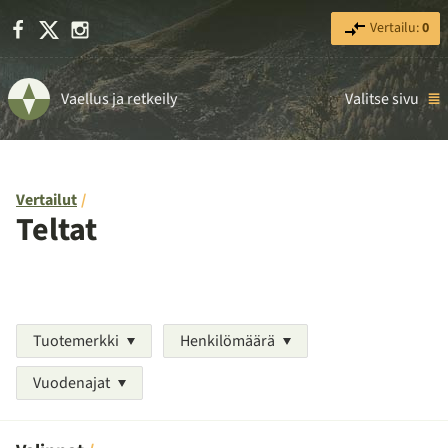
Facebook
X
Instagram
Vertailu:
0
Vaellus ja retkeily
Valitse sivu
Vertailut
Teltat
Tuotemerkki
Henkilömäärä
Vuodenajat