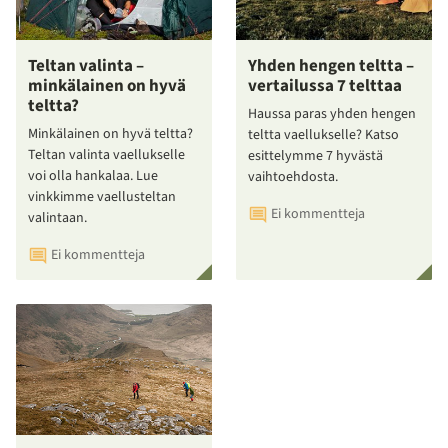
Teltan valinta –
Yhden hengen teltta –
minkälainen on hyvä
vertailussa 7 telttaa
teltta?
Haussa paras yhden hengen
Minkälainen on hyvä teltta?
teltta vaellukselle? Katso
Teltan valinta vaellukselle
esittelymme 7 hyvästä
voi olla hankalaa. Lue
vaihtoehdosta.
vinkkimme vaellusteltan
Ei kommentteja
valintaan.
Ei kommentteja