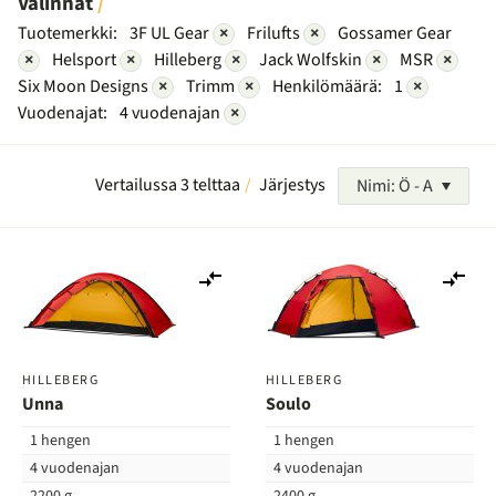
Valinnat
Tuotemerkki:
3F UL Gear
×
Frilufts
×
Gossamer Gear
×
Helsport
×
Hilleberg
×
Jack Wolfskin
×
MSR
×
Six Moon Designs
×
Trimm
×
Henkilömäärä:
1
×
Vuodenajat:
4 vuodenajan
×
Vertailussa 3 telttaa
Järjestys
Nimi: Ö - A
Lisää
Lis
vertailuun
ver
HILLEBERG
HILLEBERG
Unna
Soulo
1 hengen
1 hengen
4 vuodenajan
4 vuodenajan