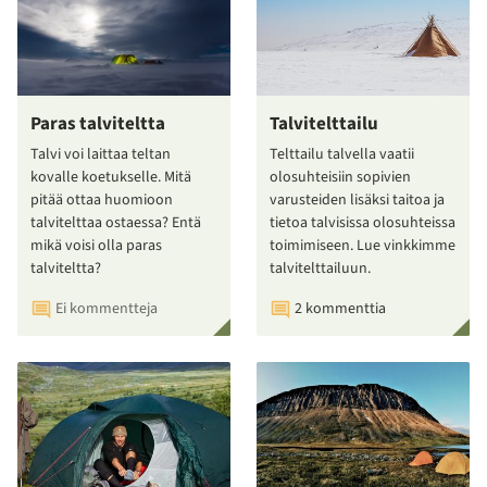
Paras talviteltta
Talvitelttailu
Talvi voi laittaa teltan
Telttailu talvella vaatii
kovalle koetukselle. Mitä
olosuhteisiin sopivien
pitää ottaa huomioon
varusteiden lisäksi taitoa ja
talvitelttaa ostaessa? Entä
tietoa talvisissa olosuhteissa
mikä voisi olla paras
toimimiseen. Lue vinkkimme
talviteltta?
talvitelttailuun.
Ei kommentteja
2 kommenttia