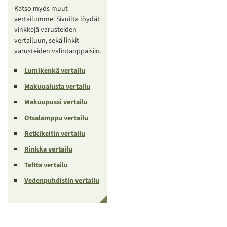
Katso myös muut
vertailumme. Sivuilta löydät
vinkkejä varusteiden
vertailuun, sekä linkit
varusteiden valintaoppaisiin.
Lumikenkä vertailu
Makuualusta vertailu
Makuupussi vertailu
Otsalamppu vertailu
Retkikeitin vertailu
Rinkka vertailu
Teltta vertailu
Vedenpuhdistin vertailu