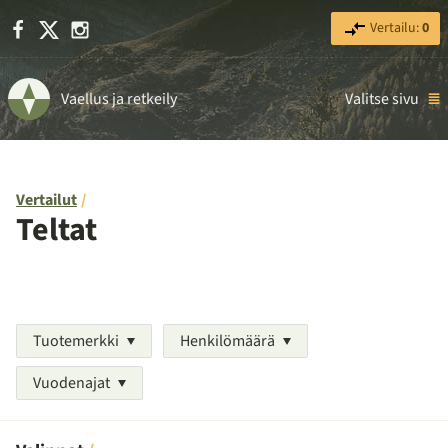
Facebook
X
Instagram
Vertailu:
0
Vaellus ja retkeily
Valitse sivu
Vertailut
Teltat
Tuotemerkki
Henkilömäärä
Vuodenajat