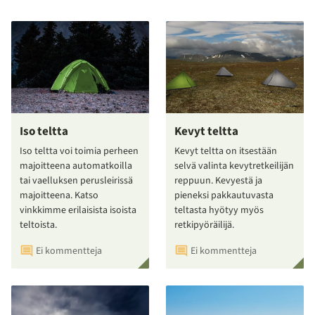
Iso teltta
Kevyt teltta
Iso teltta voi toimia perheen
Kevyt teltta on itsestään
majoitteena automatkoilla
selvä valinta kevytretkeilijän
tai vaelluksen perusleirissä
reppuun. Kevyestä ja
majoitteena. Katso
pieneksi pakkautuvasta
vinkkimme erilaisista isoista
teltasta hyötyy myös
teltoista.
retkipyöräilijä.
Ei kommentteja
Ei kommentteja