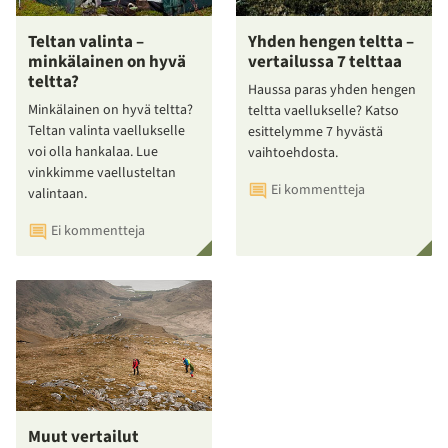
Teltan valinta –
Yhden hengen teltta –
minkälainen on hyvä
vertailussa 7 telttaa
teltta?
Haussa paras yhden hengen
Minkälainen on hyvä teltta?
teltta vaellukselle? Katso
Teltan valinta vaellukselle
esittelymme 7 hyvästä
voi olla hankalaa. Lue
vaihtoehdosta.
vinkkimme vaellusteltan
Ei kommentteja
valintaan.
Ei kommentteja
Muut vertailut