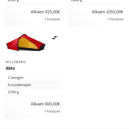
2200 g
2400 g
Alkaen 925,00€
Alkaen 1055,00€
3 kauppaa
3 kauppaa
Lisää
vertailuun
HILLEBERG
Akto
1 hengen
4 vuodenajan
1700 g
Alkaen 800,00€
3 kauppaa