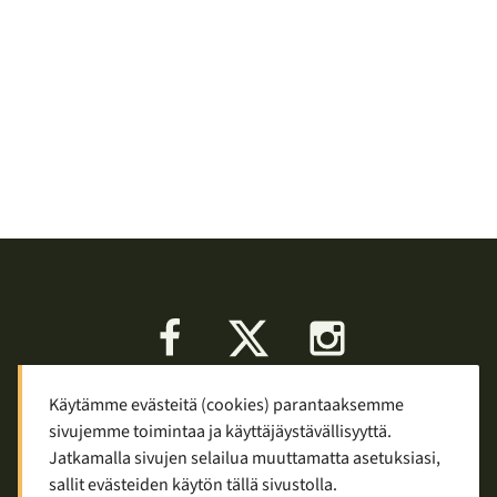
Facebook
X
Instagram
Käytämme evästeitä (cookies) parantaaksemme
Keskustelu
Palaute
Tietosuoja
sivujemme toimintaa ja käyttäjäystävällisyyttä.
Mainostaminen ja yhteistyö
Jatkamalla sivujen selailua muuttamatta asetuksiasi,
sallit evästeiden käytön tällä sivustolla.
Copyright © 2007—2026
Tuomas Tolppi
/
Vaellus ja retkeily