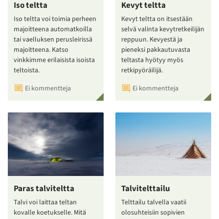
Iso teltta
Kevyt teltta
Iso teltta voi toimia perheen
Kevyt teltta on itsestään
majoitteena automatkoilla
selvä valinta kevytretkeilijän
tai vaelluksen perusleirissä
reppuun. Kevyestä ja
majoitteena. Katso
pieneksi pakkautuvasta
vinkkimme erilaisista isoista
teltasta hyötyy myös
teltoista.
retkipyöräilijä.
Ei kommentteja
Ei kommentteja
Paras talviteltta
Talvitelttailu
Talvi voi laittaa teltan
Telttailu talvella vaatii
kovalle koetukselle. Mitä
olosuhteisiin sopivien