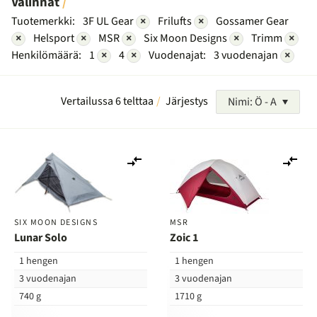
Valinnat
Tuotemerkki:
3F UL Gear
×
Frilufts
×
Gossamer Gear
×
Helsport
×
MSR
×
Six Moon Designs
×
Trimm
×
Henkilömäärä:
1
×
4
×
Vuodenajat:
3 vuodenajan
×
Vertailussa 6 telttaa
Järjestys
Nimi: Ö - A
Lisää
Lis
vertailuun
ver
SIX MOON DESIGNS
MSR
Lunar Solo
Zoic 1
1 hengen
1 hengen
3 vuodenajan
3 vuodenajan
740 g
1710 g