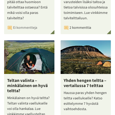
pitää ottaa huomioon
varusteiden lisäksi taitoa ja
talvitelttaa ostaessa? Entä
tietoa talvisissa olosuhteissa
mikä voisi olla paras
toimimiseen. Lue vinkkimme
talviteltta?
talvitelttailuun.
Ei kommentteja
2 kommenttia
Teltan valinta –
Yhden hengen teltta –
minkälainen on hyvä
vertailussa 7 telttaa
teltta?
Haussa paras yhden hengen
Minkälainen on hyvä teltta?
teltta vaellukselle? Katso
Teltan valinta vaellukselle
esittelymme 7 hyvästä
voi olla hankalaa. Lue
vaihtoehdosta.
vinkkimme vaellusteltan