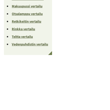
Makuupussi vertailu
Otsalamppu vertailu
Retkikeitin vertailu
Rinkka vertailu
Teltta vertailu
Vedenpuhdistin vertailu