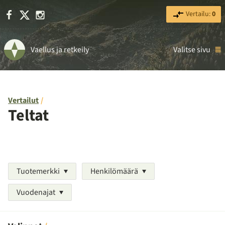
Facebook
X
Instagram
Vertailu:
0
Vaellus ja retkeily
Valitse sivu
Vertailut
Teltat
Tuotemerkki
Henkilömäärä
Vuodenajat