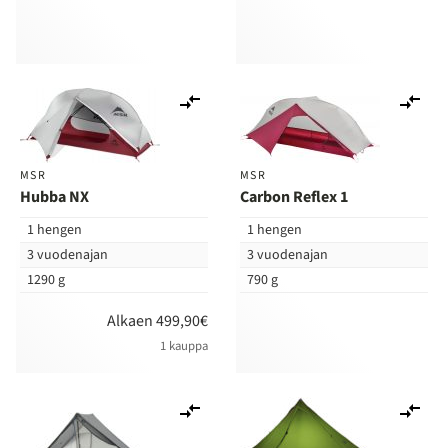
Lisää
Lis
vertailuun
ver
MSR
MSR
Hubba NX
Carbon Reflex 1
1 hengen
1 hengen
3 vuodenajan
3 vuodenajan
1290 g
790 g
Alkaen 499,90€
1 kauppa
Lisää
Lis
vertailuun
ver