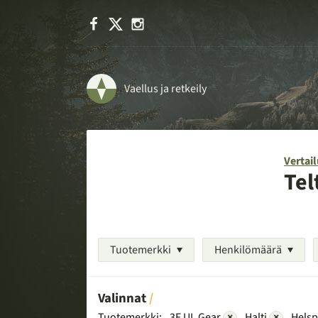
Facebook
X
Instagram
Vaellus ja retkeily
Vertail
Tel
Tuotemerkki
Henkilömäärä
Valinnat
Tuotemerkki:
3F UL Gear
×
Halti
×
Helsp