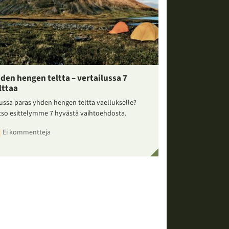
den hengen teltta – vertailussa 7
lttaa
ussa paras yhden hengen teltta vaellukselle?
tso esittelymme 7 hyvästä vaihtoehdosta.
Ei kommentteja