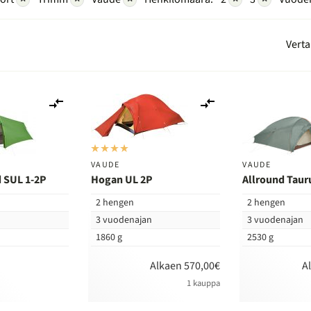
Verta
Lisää
Lisää
vertailuun
vertailuun
VAUDE
VAUDE
d SUL 1-2P
Hogan UL 2P
Allround Taur
2 hengen
2 hengen
n
3 vuodenajan
3 vuodenajan
1860 g
2530 g
Alkaen 570,00€
A
1 kauppa