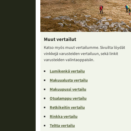
Muut vertailut
Katso myös muut vertailumme. Sivuilta löydät
vinkkejä varusteiden vertailuun, sekä linkit
varusteiden valintaoppaisiin.
Lumikenkä vertailu
Makuualusta vertailu
Makuupussi vertailu
Otsalamppu vertailu
Retkikeitin vertailu
Rinkka vertailu
Teltta vertailu