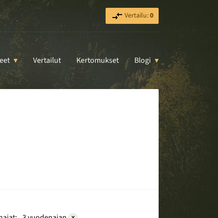
Vertailu:
0
eet
Vertailut
Kertomukset
Blogi
ajat:
3 vuodenajan
×