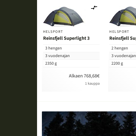
Lisää
vertailuun
HELSPORT
HELSPORT
Reinsfjell Superlight 3
Reinsfjell Su
3 hengen
2 hengen
3 vuodenajan
3 vuodenaja
2350 g
2200 g
Alkaen 768,68€
1 kauppa