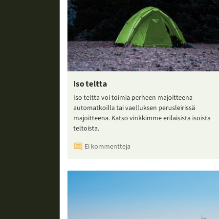
Iso teltta
Iso teltta voi toimia perheen majoitteena
automatkoilla tai vaelluksen perusleirissä
majoitteena. Katso vinkkimme erilaisista isoista
teltoista.
Ei kommentteja