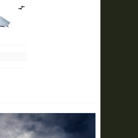
Lisää
vertailuun