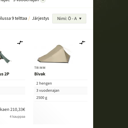
ilussa 9 telttaa
Järjestys
Nimi: Ö - A
Lisää
Lisää
vertailuun
vertailuun
TRIMM
us 2P
Bivak
2 hengen
3 vuodenajan
2500 g
lkaen 210,33€
4 kauppaa