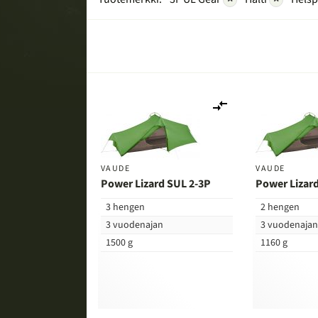
Lisää
vertailuun
VAUDE
VAUDE
Power Lizard SUL 2-3P
Power Lizar
3 hengen
2 hengen
3 vuodenajan
3 vuodenaja
1500 g
1160 g