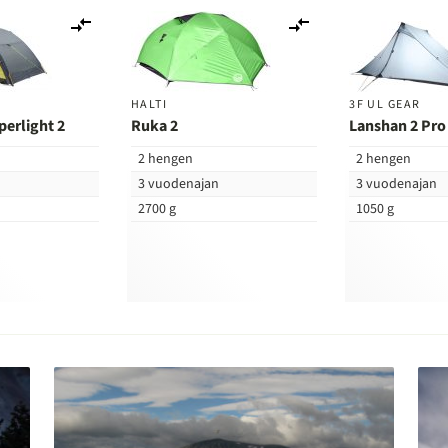
Lisää
Lisää
vertailuun
vertailuun
HALTI
3F UL GEAR
perlight 2
Ruka 2
Lanshan 2 Pro
2 hengen
2 hengen
n
3 vuodenajan
3 vuodenajan
2700 g
1050 g