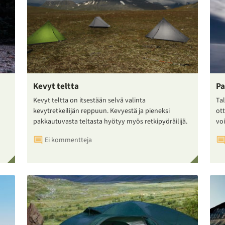
Kevyt teltta
Pa
Kevyt teltta on itsestään selvä valinta
Tal
kevytretkeilijän reppuun. Kevyestä ja pieneksi
ot
pakkautuvasta teltasta hyötyy myös retkipyöräilijä.
voi
Ei kommentteja