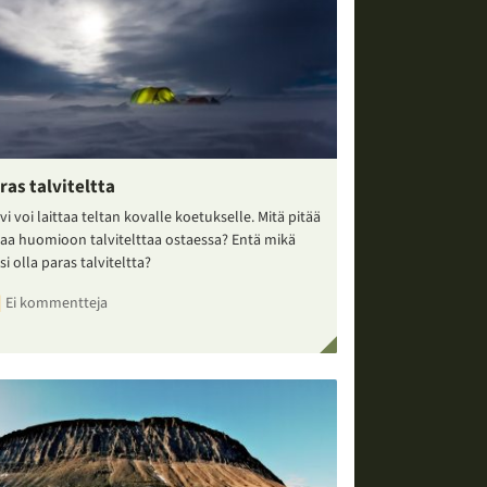
ras talviteltta
vi voi laittaa teltan kovalle koetukselle. Mitä pitää
taa huomioon talvitelttaa ostaessa? Entä mikä
si olla paras talviteltta?
Ei kommentteja