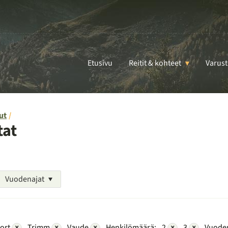
Etusivu
Reitit & kohteet
Varust
ut
tat
Vuodenajat
ort
×
Trimm
×
Vaude
×
Henkilömäärä:
2
×
3
×
Vuoden