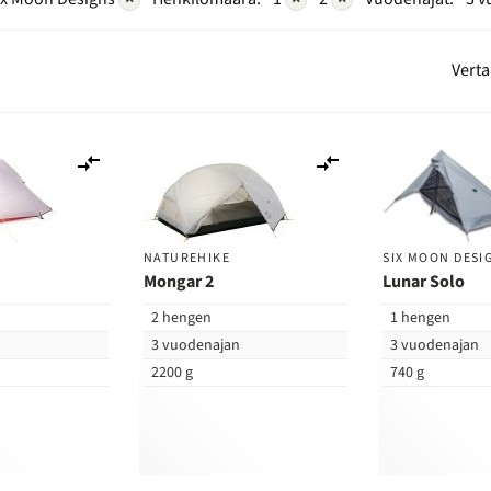
Verta
Lisää
Lisää
vertailuun
vertailuun
NATUREHIKE
SIX MOON DESI
Mongar 2
Lunar Solo
2 hengen
1 hengen
n
3 vuodenajan
3 vuodenajan
2200 g
740 g