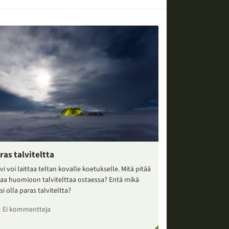
ras talviteltta
vi voi laittaa teltan kovalle koetukselle. Mitä pitää
taa huomioon talvitelttaa ostaessa? Entä mikä
si olla paras talviteltta?
Ei kommentteja