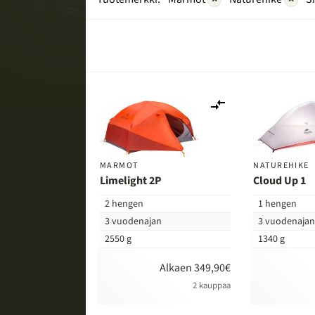
Lisää
vertailuun
MARMOT
NATUREHIKE
Limelight 2P
Cloud Up 1
2 hengen
1 hengen
3 vuodenajan
3 vuodenaja
2550 g
1340 g
Alkaen 349,90€
2 kauppaa