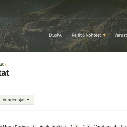
Etusivu
Reitit & kohteet
Varust
ut
tat
Vuodenajat
x Moon Designs
×
Henkilömäärä:
1
×
2
×
Vuodenajat:
3 v