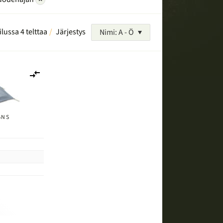
ilussa 4 telttaa
Järjestys
Nimi: A - Ö
Lisää
vertailuun
GNS