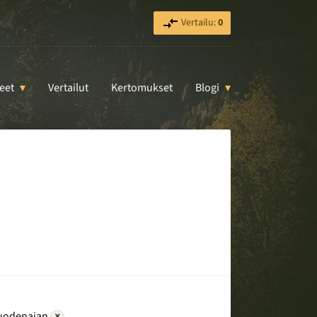
Vertailu:
0
eet
Vertailut
Kertomukset
Blogi
uodenajan
×