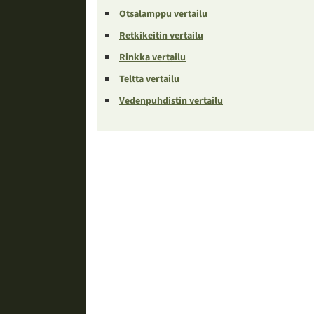
Otsalamppu vertailu
Retkikeitin vertailu
Rinkka vertailu
Teltta vertailu
Vedenpuhdistin vertailu