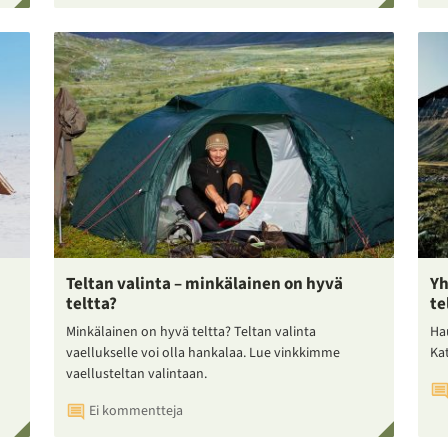
Teltan valinta – minkälainen on hyvä
Yh
teltta?
te
Minkälainen on hyvä teltta? Teltan valinta
Ha
vaellukselle voi olla hankalaa. Lue vinkkimme
Ka
vaellusteltan valintaan.
Ei kommentteja