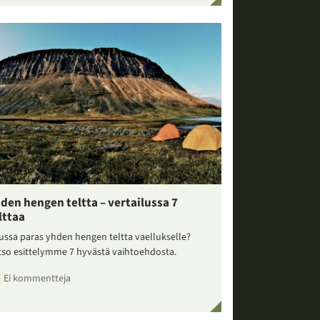
den hengen teltta – vertailussa 7
lttaa
ussa paras yhden hengen teltta vaellukselle?
tso esittelymme 7 hyvästä vaihtoehdosta.
Ei kommentteja