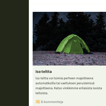
Iso teltta
Iso teltta voi toimia perheen majoitteena
automatkoilla tai vaelluksen perusleirissä
majoitteena. Katso vinkkimme erilaisista isoista
teltoista.
Ei kommentteja