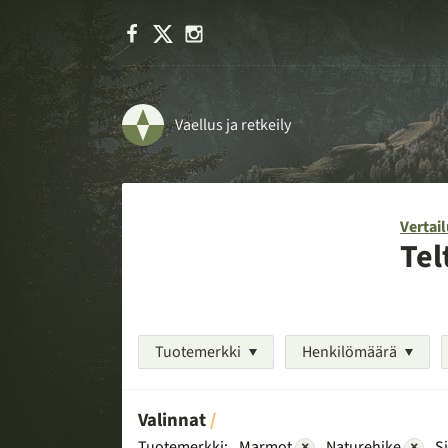
Facebook
X
Instagram
Vaellus ja retkeily
Vertail
Tel
Tuotemerkki
Henkilömäärä
Valinnat
Tuotemerkki:
Marmot
×
Naturehike
×
Si