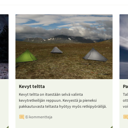
Kevyt teltta
Pa
Kevyt teltta on itsestään selvä valinta
Tal
kevytretkeilijän reppuun. Kevyestä ja pieneksi
ot
pakkautuvasta teltasta hyötyy myös retkipyöräilijä.
voi
Ei kommentteja