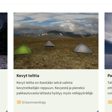
Kevyt teltta
Pa
Kevyt teltta on itsestään selvä valinta
Tal
kevytretkeilijän reppuun. Kevyestä ja pieneksi
ot
pakkautuvasta teltasta hyötyy myös retkipyöräilijä.
voi
Ei kommentteja