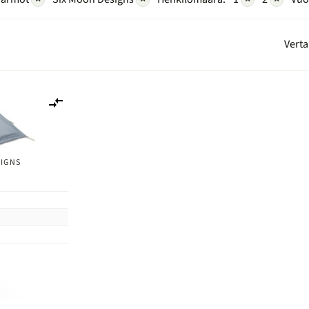
Verta
Lisää
vertailuun
SIGNS
n