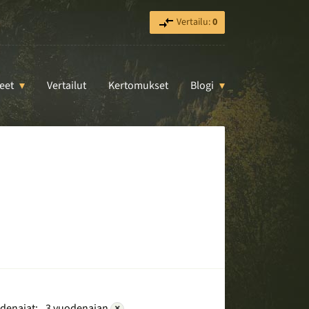
Vertailu:
0
eet
Vertailut
Kertomukset
Blogi
denajat:
3 vuodenajan
×