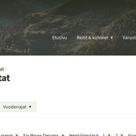
Etusivu
Reitit & kohteet
Varust
ut
tat
Vuodenajat
armot
×
Six Moon Designs
×
Henkilömäärä:
1
×
2
×
Vuo