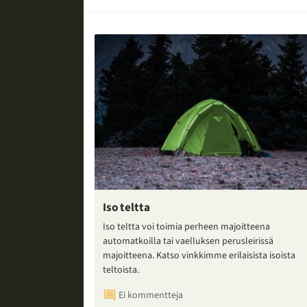
Iso teltta
Iso teltta voi toimia perheen majoitteena
automatkoilla tai vaelluksen perusleirissä
majoitteena. Katso vinkkimme erilaisista isoista
teltoista.
Ei kommentteja