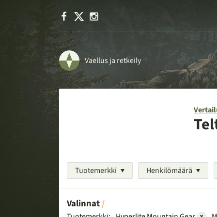
Facebook
X
Instagram
Vaellus ja retkeily
Vertail
Tel
Tuotemerkki
Henkilömäärä
Valinnat
Tuotemerkki:
Hyperlite Mountain Gear
×
M