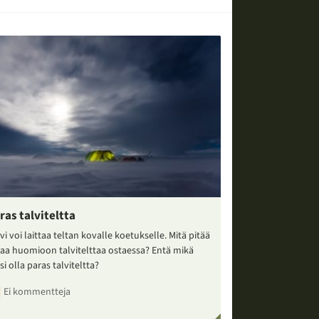
ras talviteltta
vi voi laittaa teltan kovalle koetukselle. Mitä pitää
taa huomioon talvitelttaa ostaessa? Entä mikä
si olla paras talviteltta?
Ei kommentteja