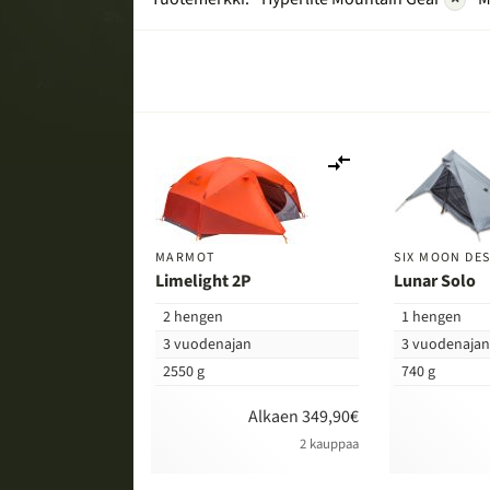
Lisää
vertailuun
MARMOT
SIX MOON DE
Limelight 2P
Lunar Solo
2 hengen
1 hengen
3 vuodenajan
3 vuodenaja
2550 g
740 g
Alkaen 349,90€
2 kauppaa