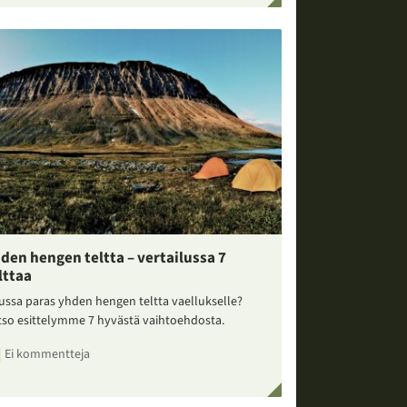
den hengen teltta – vertailussa 7
lttaa
ussa paras yhden hengen teltta vaellukselle?
tso esittelymme 7 hyvästä vaihtoehdosta.
Ei kommentteja