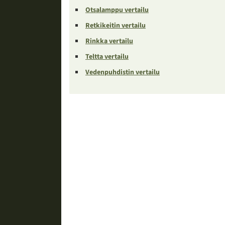
Otsalamppu vertailu
Retkikeitin vertailu
Rinkka vertailu
Teltta vertailu
Vedenpuhdistin vertailu