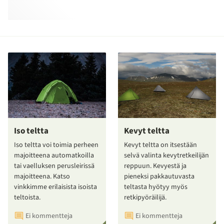
Iso teltta
Kevyt teltta
Iso teltta voi toimia perheen
Kevyt teltta on itsestään
majoitteena automatkoilla
selvä valinta kevytretkeilijän
tai vaelluksen perusleirissä
reppuun. Kevyestä ja
majoitteena. Katso
pieneksi pakkautuvasta
vinkkimme erilaisista isoista
teltasta hyötyy myös
teltoista.
retkipyöräilijä.
Ei kommentteja
Ei kommentteja