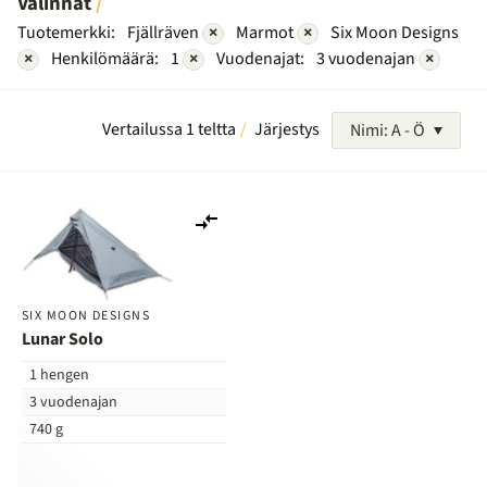
Valinnat
Tuotemerkki:
Fjällräven
×
Marmot
×
Six Moon Designs
×
Henkilömäärä:
1
×
Vuodenajat:
3 vuodenajan
×
Vertailussa 1 teltta
Järjestys
Nimi: A - Ö
Lisää
vertailuun
SIX MOON DESIGNS
Lunar Solo
1 hengen
3 vuodenajan
740 g