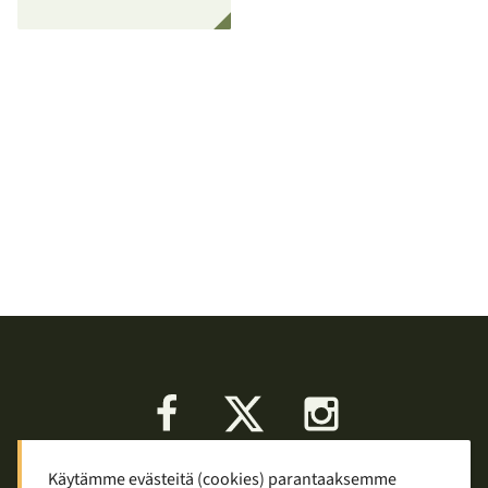
Facebook
X
Instagram
Käytämme evästeitä (cookies) parantaaksemme
Keskustelu
Palaute
Tietosuoja