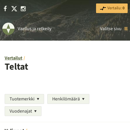
Facebook
X
Instagram
Vertailu:
0
Vaellus ja retkeily
Valitse sivu
Vertailut
Teltat
Tuotemerkki
Henkilömäärä
Vuodenajat