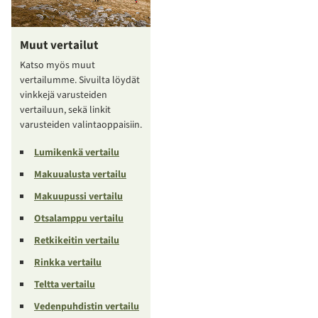
Muut vertailut
Katso myös muut
vertailumme. Sivuilta löydät
vinkkejä varusteiden
vertailuun, sekä linkit
varusteiden valintaoppaisiin.
Lumikenkä vertailu
Makuualusta vertailu
Makuupussi vertailu
Otsalamppu vertailu
Retkikeitin vertailu
Rinkka vertailu
Teltta vertailu
Vedenpuhdistin vertailu