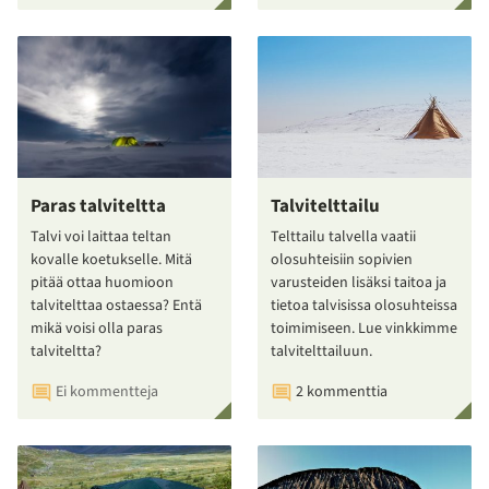
Paras talviteltta
Talvitelttailu
Talvi voi laittaa teltan
Telttailu talvella vaatii
kovalle koetukselle. Mitä
olosuhteisiin sopivien
pitää ottaa huomioon
varusteiden lisäksi taitoa ja
talvitelttaa ostaessa? Entä
tietoa talvisissa olosuhteissa
mikä voisi olla paras
toimimiseen. Lue vinkkimme
talviteltta?
talvitelttailuun.
Ei kommentteja
2 kommenttia