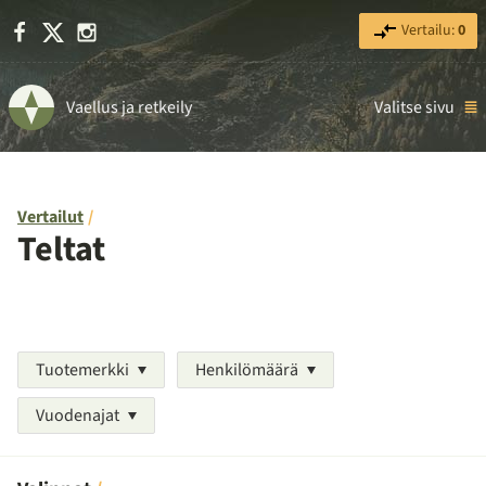
Facebook
X
Instagram
Vertailu:
0
Vaellus ja retkeily
Valitse sivu
Vertailut
Teltat
Tuotemerkki
Henkilömäärä
Vuodenajat