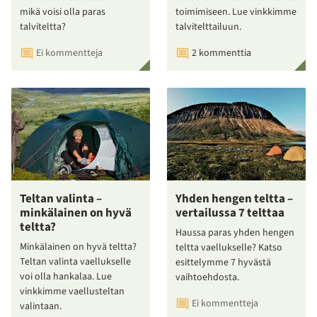
mikä voisi olla paras
toimimiseen. Lue vinkkimme
talviteltta?
talvitelttailuun.
Ei kommentteja
2 kommenttia
Teltan valinta –
Yhden hengen teltta –
minkälainen on hyvä
vertailussa 7 telttaa
teltta?
Haussa paras yhden hengen
Minkälainen on hyvä teltta?
teltta vaellukselle? Katso
Teltan valinta vaellukselle
esittelymme 7 hyvästä
voi olla hankalaa. Lue
vaihtoehdosta.
vinkkimme vaellusteltan
Ei kommentteja
valintaan.