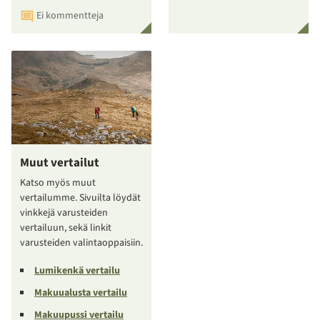
Ei kommentteja
Muut vertailut
Katso myös muut
vertailumme. Sivuilta löydät
vinkkejä varusteiden
vertailuun, sekä linkit
varusteiden valintaoppaisiin.
Lumikenkä vertailu
Makuualusta vertailu
Makuupussi vertailu