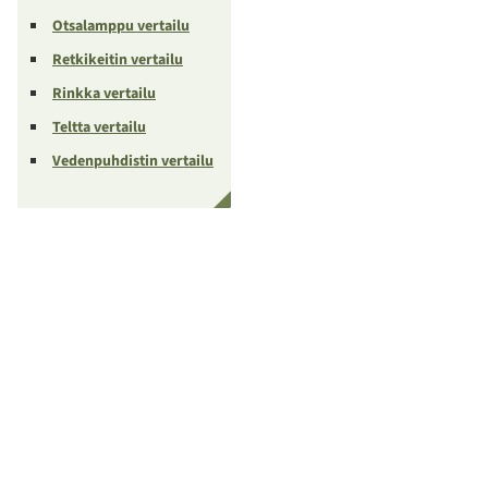
Otsalamppu vertailu
Retkikeitin vertailu
Rinkka vertailu
Teltta vertailu
Vedenpuhdistin vertailu