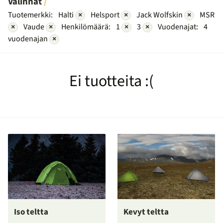
Valinnat
Tuotemerkki:
Halti
×
Helsport
×
Jack Wolfskin
×
MSR
×
Vaude
×
Henkilömäärä:
1
×
3
×
Vuodenajat:
4
vuodenajan
×
Ei tuotteita :(
Iso teltta
Kevyt teltta