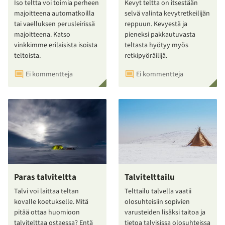
Iso teltta voi toimia perheen
Kevyt teltta on itsestään
majoitteena automatkoilla
selvä valinta kevytretkeilijän
tai vaelluksen perusleirissä
reppuun. Kevyestä ja
majoitteena. Katso
pieneksi pakkautuvasta
vinkkimme erilaisista isoista
teltasta hyötyy myös
teltoista.
retkipyöräilijä.
Ei kommentteja
Ei kommentteja
Paras talviteltta
Talvitelttailu
Talvi voi laittaa teltan
Telttailu talvella vaatii
kovalle koetukselle. Mitä
olosuhteisiin sopivien
pitää ottaa huomioon
varusteiden lisäksi taitoa ja
talvitelttaa ostaessa? Entä
tietoa talvisissa olosuhteissa