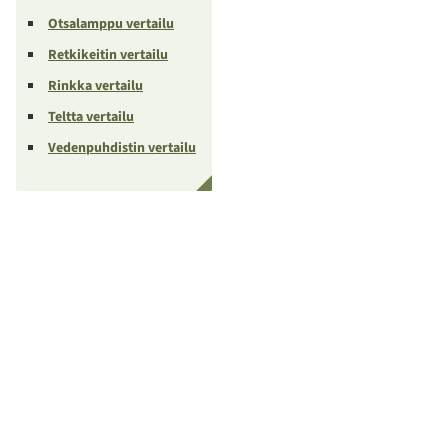
Otsalamppu vertailu
Retkikeitin vertailu
Rinkka vertailu
Teltta vertailu
Vedenpuhdistin vertailu