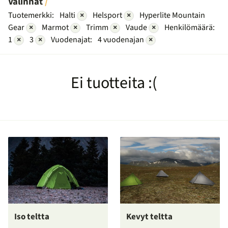
Valinnat
Tuotemerkki:
Halti
×
Helsport
×
Hyperlite Mountain
Gear
×
Marmot
×
Trimm
×
Vaude
×
Henkilömäärä:
1
×
3
×
Vuodenajat:
4 vuodenajan
×
Ei tuotteita :(
Iso teltta
Kevyt teltta