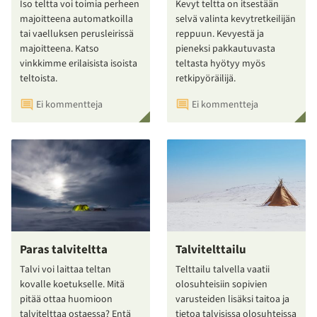
Iso teltta voi toimia perheen
Kevyt teltta on itsestään
majoitteena automatkoilla
selvä valinta kevytretkeilijän
tai vaelluksen perusleirissä
reppuun. Kevyestä ja
majoitteena. Katso
pieneksi pakkautuvasta
vinkkimme erilaisista isoista
teltasta hyötyy myös
teltoista.
retkipyöräilijä.
Ei kommentteja
Ei kommentteja
Paras talviteltta
Talvitelttailu
Talvi voi laittaa teltan
Telttailu talvella vaatii
kovalle koetukselle. Mitä
olosuhteisiin sopivien
pitää ottaa huomioon
varusteiden lisäksi taitoa ja
talvitelttaa ostaessa? Entä
tietoa talvisissa olosuhteissa