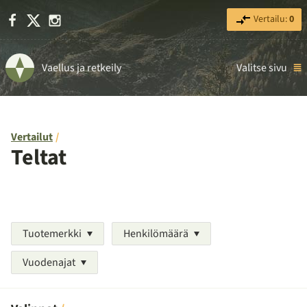
Facebook
X
Instagram
Vertailu:
0
Vaellus ja retkeily
Valitse sivu
Vertailut
Teltat
Tuotemerkki
Henkilömäärä
Vuodenajat