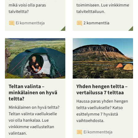
mikä voisi olla paras
toimimiseen. Lue vinkkimme
talviteltta?
talvitelttailuun.
Ei kommentteja
2 kommenttia
Teltan valinta –
Yhden hengen teltta –
minkälainen on hyvä
vertailussa 7 telttaa
teltta?
Haussa paras yhden hengen
Minkälainen on hyvä teltta?
teltta vaellukselle? Katso
Teltan valinta vaellukselle
esittelymme 7 hyvästä
voi olla hankalaa. Lue
vaihtoehdosta.
vinkkimme vaellusteltan
Ei kommentteja
valintaan.