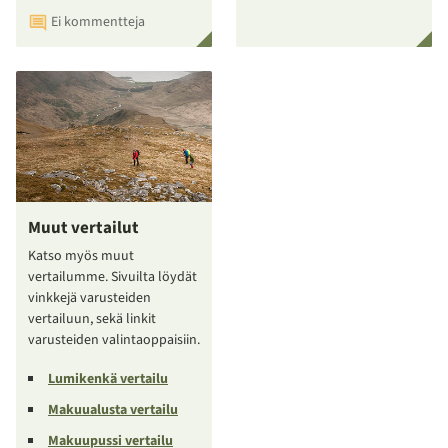
Ei kommentteja
Muut vertailut
Katso myös muut
vertailumme. Sivuilta löydät
vinkkejä varusteiden
vertailuun, sekä linkit
varusteiden valintaoppaisiin.
Lumikenkä vertailu
Makuualusta vertailu
Makuupussi vertailu