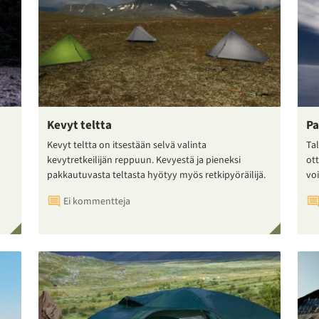
Kevyt teltta
Pa
Kevyt teltta on itsestään selvä valinta
Tal
kevytretkeilijän reppuun. Kevyestä ja pieneksi
ot
pakkautuvasta teltasta hyötyy myös retkipyöräilijä.
voi
Ei kommentteja