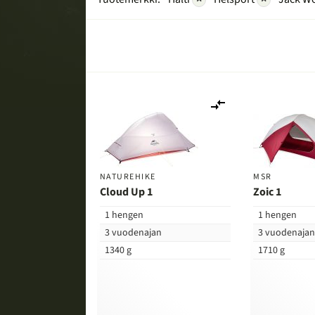
Lisää
vertailuun
NATUREHIKE
MSR
Cloud Up 1
Zoic 1
1 hengen
1 hengen
3 vuodenajan
3 vuodenaja
1340 g
1710 g