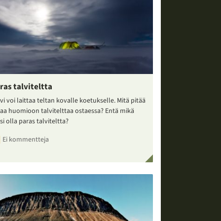
ras talviteltta
vi voi laittaa teltan kovalle koetukselle. Mitä pitää
taa huomioon talvitelttaa ostaessa? Entä mikä
si olla paras talviteltta?
Ei kommentteja