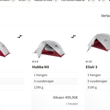
Verta
Lisää
Lisää
vertailuun
vertailuun
MSR
MSR
Hubba NX
Elixir 3
1 hengen
3 hengen
n
3 vuodenajan
3 vuodenajan
1290 g
3100 g
Alkaen 499,90€
1 kauppa