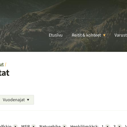
Etusivu
Reitit & kohteet
Varust
ut
tat
Vuodenajat
lfskin
×
MSR
×
Naturehike
×
Henkilömäärä:
1
×
3
×