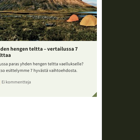
den hengen teltta – vertailussa 7
lttaa
ussa paras yhden hengen teltta vaellukselle?
tso esittelymme 7 hyvästä vaihtoehdosta.
Ei kommentteja