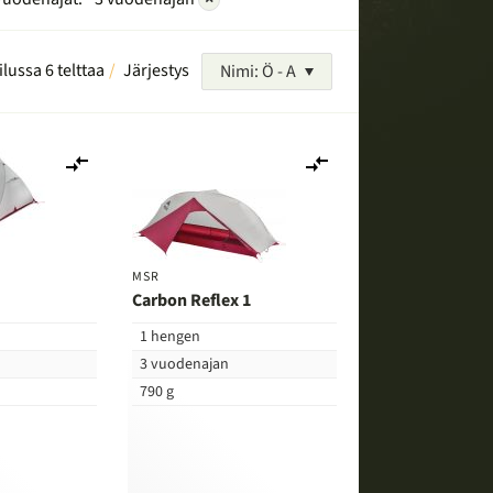
ilussa 6 telttaa
Järjestys
Nimi: Ö - A
Lisää
Lisää
vertailuun
vertailuun
MSR
Carbon Reflex 1
1 hengen
3 vuodenajan
790 g