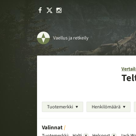
Facebook
X
Instagram
Vaellus ja retkeily
Vertail
Tel
Tuotemerkki
Henkilömäärä
Valinnat
Tuotemerkki:
Halti
×
Helsport
×
Jack Wo