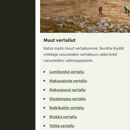
Muut vertailut
Katso myös muut vertailumme. Sivuilta löydät
vinkkejä varusteiden vertailuun, sekä linkit
varusteiden valintaoppaisiin.
Lumikenkä vertailu
Makuualusta vertailu
Makuupussi vertailu
Otsalamppu vertailu
Retkikeitin vertailu
Rinkka vertailu
Teltta vertailu