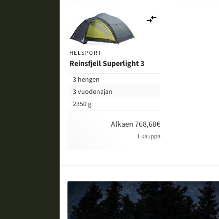
Lisää
vertailuun
HELSPORT
Reinsfjell Superlight 3
3 hengen
3 vuodenajan
2350 g
Alkaen 768,68€
1 kauppa