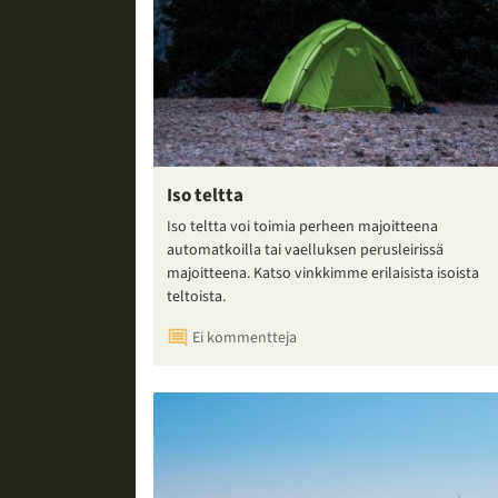
Iso teltta
Iso teltta voi toimia perheen majoitteena
automatkoilla tai vaelluksen perusleirissä
majoitteena. Katso vinkkimme erilaisista isoista
teltoista.
Ei kommentteja