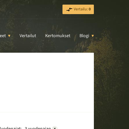
Vertailu:
0
eet
Vertailut
Kertomukset
Blogi
Vuodenajat:
3 vuodenajan
×