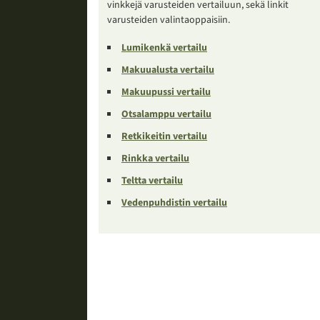
vinkkejä varusteiden vertailuun, sekä linkit
varusteiden valintaoppaisiin.
Lumikenkä vertailu
Makuualusta vertailu
Makuupussi vertailu
Otsalamppu vertailu
Retkikeitin vertailu
Rinkka vertailu
Teltta vertailu
Vedenpuhdistin vertailu