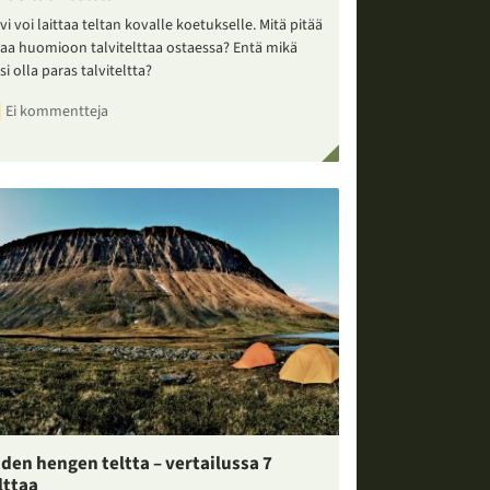
vi voi laittaa teltan kovalle koetukselle. Mitä pitää
taa huomioon talvitelttaa ostaessa? Entä mikä
si olla paras talviteltta?
Ei kommentteja
den hengen teltta – vertailussa 7
lttaa