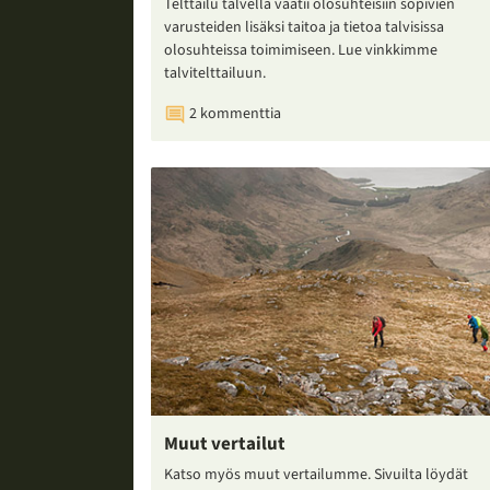
Telttailu talvella vaatii olosuhteisiin sopivien
varusteiden lisäksi taitoa ja tietoa talvisissa
olosuhteissa toimimiseen. Lue vinkkimme
talvitelttailuun.
2 kommenttia
Muut vertailut
Katso myös muut vertailumme. Sivuilta löydät