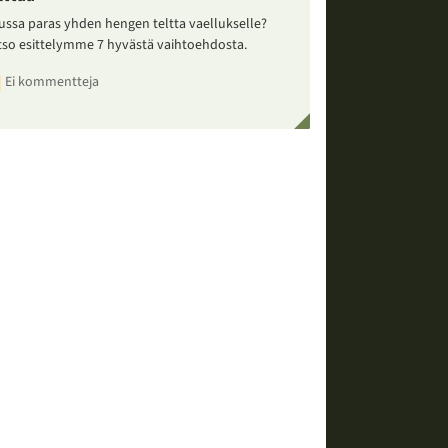
ussa paras yhden hengen teltta vaellukselle?
tso esittelymme 7 hyvästä vaihtoehdosta.
Ei kommentteja