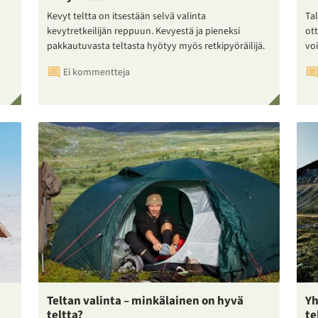
Kevyt teltta on itsestään selvä valinta
Tal
kevytretkeilijän reppuun. Kevyestä ja pieneksi
ot
pakkautuvasta teltasta hyötyy myös retkipyöräilijä.
voi
Ei kommentteja
Teltan valinta – minkälainen on hyvä
Yh
teltta?
te