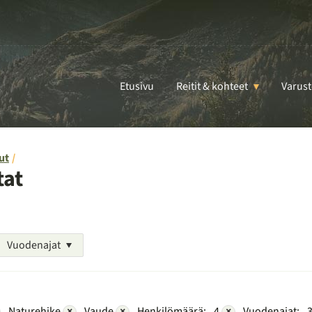
Etusivu
Reitit & kohteet
Varust
ut
tat
Vuodenajat
Naturehike
×
Vaude
×
Henkilömäärä:
4
×
Vuodenajat:
3