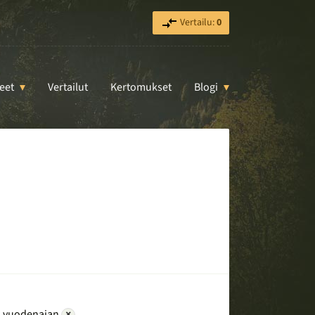
Vertailu:
0
eet
Vertailut
Kertomukset
Blogi
 vuodenajan
×