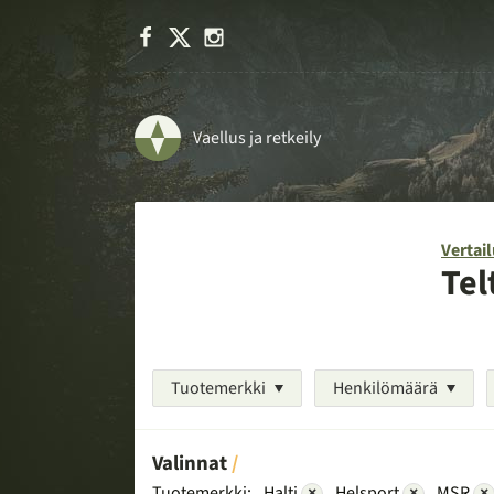
Facebook
X
Instagram
Vaellus ja retkeily
Vertail
Tel
Tuotemerkki
Henkilömäärä
Valinnat
Tuotemerkki:
Halti
×
Helsport
×
MSR
×