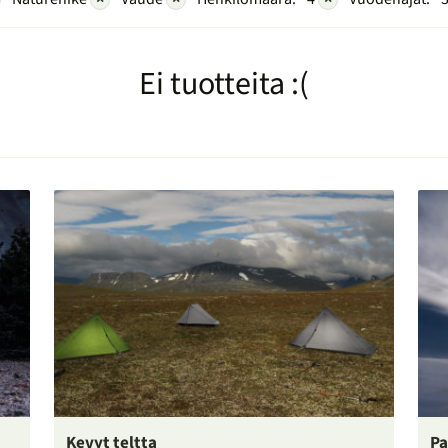
Ei tuotteita :(
Kevyt teltta
Pa