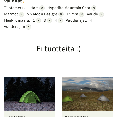
Valinnat
Tuotemerkki:
Halti
×
Hyperlite Mountain Gear
×
Marmot
×
Six Moon Designs
×
Trimm
×
Vaude
×
Henkilömäärä:
1
×
3
×
4
×
Vuodenajat:
4
vuodenajan
×
Ei tuotteita :(