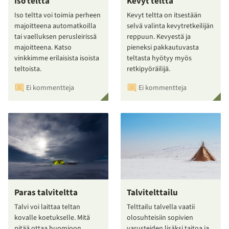
Iso teltta
Kevyt teltta
Iso teltta voi toimia perheen
Kevyt teltta on itsestään
majoitteena automatkoilla
selvä valinta kevytretkeilijän
tai vaelluksen perusleirissä
reppuun. Kevyestä ja
majoitteena. Katso
pieneksi pakkautuvasta
vinkkimme erilaisista isoista
teltasta hyötyy myös
teltoista.
retkipyöräilijä.
Ei kommentteja
Ei kommentteja
Paras talviteltta
Talvitelttailu
Talvi voi laittaa teltan
Telttailu talvella vaatii
kovalle koetukselle. Mitä
olosuhteisiin sopivien
pitää ottaa huomioon
varusteiden lisäksi taitoa ja