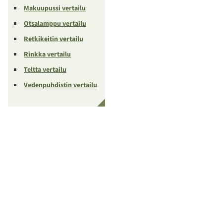
Makuupussi vertailu
Otsalamppu vertailu
Retkikeitin vertailu
Rinkka vertailu
Teltta vertailu
Vedenpuhdistin vertailu