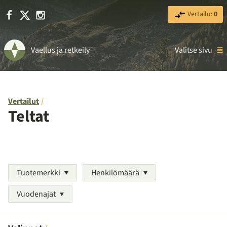
Facebook
X
Instagram
Vertailu:
0
Vaellus ja retkeily
Valitse sivu
Vertailut
Teltat
Tuotemerkki
Henkilömäärä
Vuodenajat