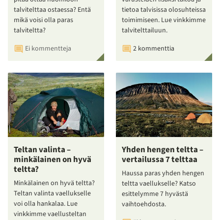
talvitelttaa ostaessa? Entä
tietoa talvisissa olosuhteissa
mikä voisi olla paras
toimimiseen. Lue vinkkimme
talviteltta?
talvitelttailuun.
Ei kommentteja
2 kommenttia
Teltan valinta –
Yhden hengen teltta –
minkälainen on hyvä
vertailussa 7 telttaa
teltta?
Haussa paras yhden hengen
Minkälainen on hyvä teltta?
teltta vaellukselle? Katso
Teltan valinta vaellukselle
esittelymme 7 hyvästä
voi olla hankalaa. Lue
vaihtoehdosta.
vinkkimme vaellusteltan