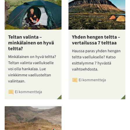
Teltan valinta –
Yhden hengen teltta –
minkälainen on hyvä
vertailussa 7 telttaa
teltta?
Haussa paras yhden hengen
Minkälainen on hyvä teltta?
teltta vaellukselle? Katso
Teltan valinta vaellukselle
esittelymme 7 hyvästä
voi olla hankalaa. Lue
vaihtoehdosta.
vinkkimme vaellusteltan
Ei kommentteja
valintaan.
Ei kommentteja