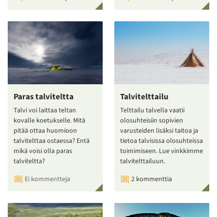
Paras talviteltta
Talvitelttailu
Talvi voi laittaa teltan
Telttailu talvella vaatii
kovalle koetukselle. Mitä
olosuhteisiin sopivien
pitää ottaa huomioon
varusteiden lisäksi taitoa ja
talvitelttaa ostaessa? Entä
tietoa talvisissa olosuhteissa
mikä voisi olla paras
toimimiseen. Lue vinkkimme
talviteltta?
talvitelttailuun.
Ei kommentteja
2 kommenttia