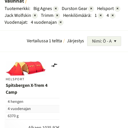
Valinnat
Tuotemerkki:
Big Agnes
×
Durston Gear
×
Helsport
×
Jack Wolfskin
×
Trimm
×
Henkilömäärä:
1
×
4
×
Vuodenajat:
4 vuodenajan
×
Vertailussa 1 teltta
Järjestys
Nimi: Ö - A
Lisää
vertailuun
HELSPORT
Spitsbergen X-Trem 4
Camp
4 hengen
4 vuodenajan
6370 g
Alkaen 1035,92€