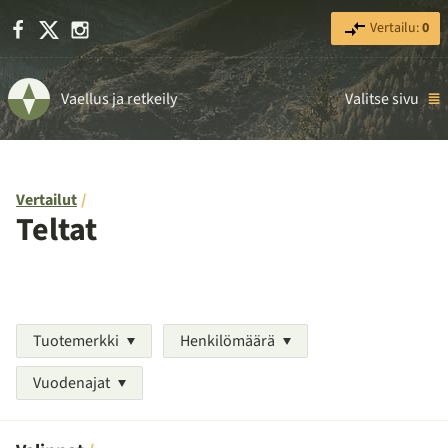
Facebook
X
Instagram
Vertailu:
0
Vaellus ja retkeily
Valitse sivu
Vertailut
Teltat
Tuotemerkki
Henkilömäärä
Vuodenajat