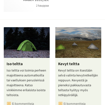
2 kauppaa
Iso teltta
Kevyt teltta
Iso teltta voi toimia perheen
Kevyt teltta on itsestään
majoitteena automatkoilla
selvä valinta kevytretkeilijän
tai vaelluksen perusleirissä
reppuun. Kevyestä ja
majoitteena. Katso
pieneksi pakkautuvasta
vinkkimme erilaisista isoista
teltasta hyötyy myös
teltoista.
retkipyöräilijä.
Ei kommentteja
Ei kommentteja