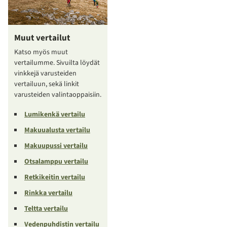
Muut vertailut
Katso myös muut
vertailumme. Sivuilta löydät
vinkkejä varusteiden
vertailuun, sekä linkit
varusteiden valintaoppaisiin.
Lumikenkä vertailu
Makuualusta vertailu
Makuupussi vertailu
Otsalamppu vertailu
Retkikeitin vertailu
Rinkka vertailu
Teltta vertailu
Vedenpuhdistin vertailu