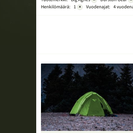
Henkilömäärä:
1
×
Vuodenajat:
4 vuoden