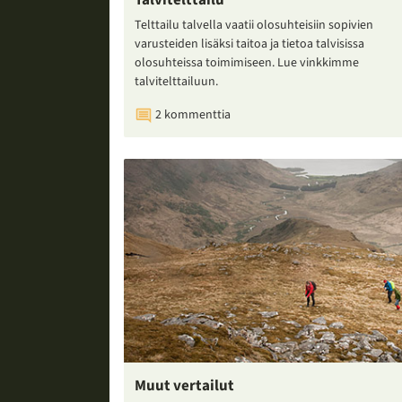
Talvitelttailu
Telttailu talvella vaatii olosuhteisiin sopivien
varusteiden lisäksi taitoa ja tietoa talvisissa
olosuhteissa toimimiseen. Lue vinkkimme
talvitelttailuun.
2 kommenttia
Muut vertailut