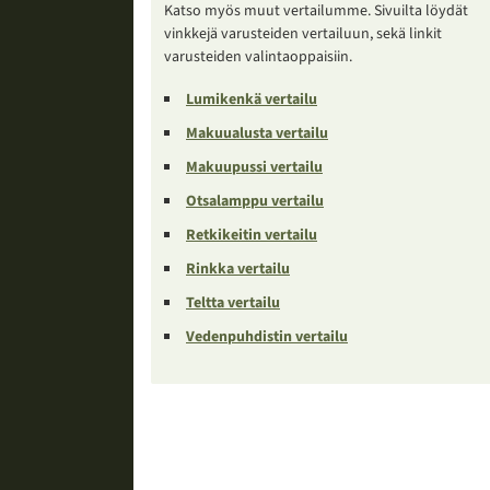
Katso myös muut vertailumme. Sivuilta löydät
vinkkejä varusteiden vertailuun, sekä linkit
varusteiden valintaoppaisiin.
Lumikenkä vertailu
Makuualusta vertailu
Makuupussi vertailu
Otsalamppu vertailu
Retkikeitin vertailu
Rinkka vertailu
Teltta vertailu
Vedenpuhdistin vertailu