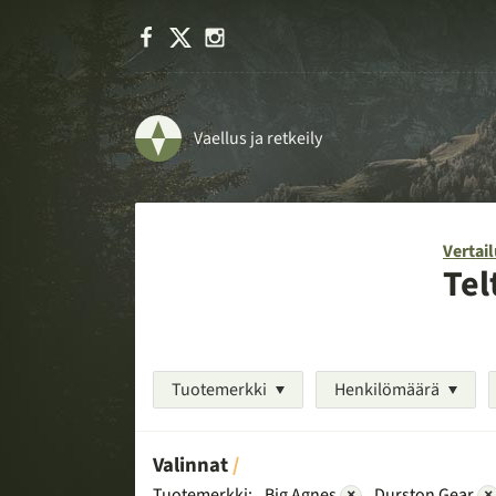
Facebook
X
Instagram
Vaellus ja retkeily
Vertail
Tel
Tuotemerkki
Henkilömäärä
Valinnat
Tuotemerkki:
Big Agnes
×
Durston Gear
×