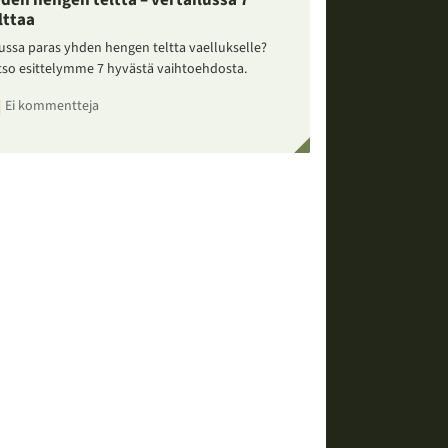
den hengen teltta – vertailussa 7
lttaa
ussa paras yhden hengen teltta vaellukselle?
tso esittelymme 7 hyvästä vaihtoehdosta.
Ei kommentteja