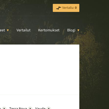
Vertailu:
0
eet
Vertailut
Kertomukset
Blogi
n
×
Terra Nova
×
Vaude
×