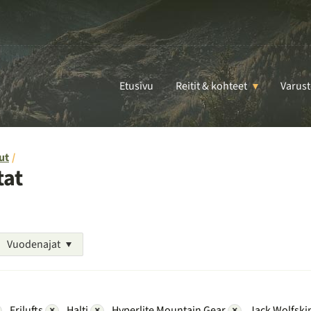
Etusivu
Reitit & kohteet
Varust
ut
tat
Vuodenajat
Frilufts
×
Halti
×
Hyperlite Mountain Gear
×
Jack Wolfski