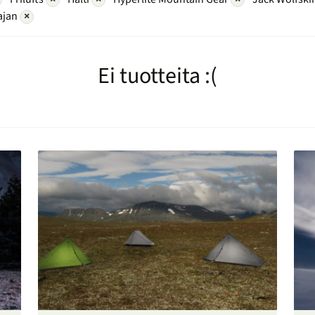
ajan
×
Ei tuotteita :(