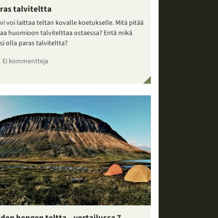
ras talviteltta
vi voi laittaa teltan kovalle koetukselle. Mitä pitää
taa huomioon talvitelttaa ostaessa? Entä mikä
si olla paras talviteltta?
Ei kommentteja