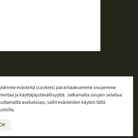
ytämme evästeitä (cookies) parantaaksemme sivujemme
mintaa ja käyttäjäystävällisyyttä. Jatkamalla sivujen selailua
yö
ttamatta asetuksiasi, sallit evästeiden käytön tällä
ustolla.
OK