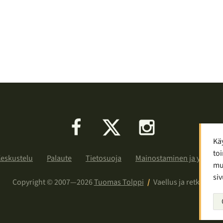
Facebook
X
Instagram
Kä
toi
eskustelu
Palaute
Tietosuoja
Mainostaminen ja yhteist
muu
siv
Copyright © 2007—2026
Tuomas Tolppi
/
Vaellus ja retkeily