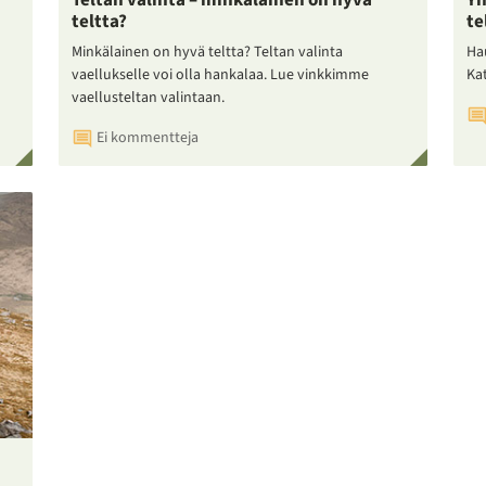
Teltan valinta – minkälainen on hyvä
Yh
teltta?
te
Minkälainen on hyvä teltta? Teltan valinta
Ha
vaellukselle voi olla hankalaa. Lue vinkkimme
Ka
vaellusteltan valintaan.
Ei kommentteja