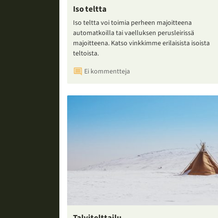
Iso teltta
Iso teltta voi toimia perheen majoitteena
automatkoilla tai vaelluksen perusleirissä
majoitteena. Katso vinkkimme erilaisista isoista
teltoista.
Ei kommentteja