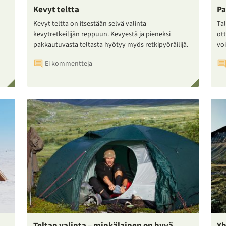
Kevyt teltta
Pa
Kevyt teltta on itsestään selvä valinta
Tal
kevytretkeilijän reppuun. Kevyestä ja pieneksi
ot
pakkautuvasta teltasta hyötyy myös retkipyöräilijä.
voi
Ei kommentteja