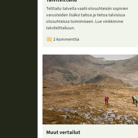
Talvitelttailu
Telttailu talvella vaatii olosuhteisiin sopivien
varusteiden lisäksi taitoa ja tietoa talvisissa
olosuhteissa toimimiseen. Lue vinkkimme
talvitelttailuun.
2 kommenttia
Muut vertailut