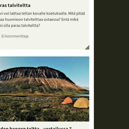
ras talviteltta
vi voi laittaa teltan kovalle koetukselle. Mitä pitää
taa huomioon talvitelttaa ostaessa? Entä mikä
si olla paras talviteltta?
Ei kommentteja