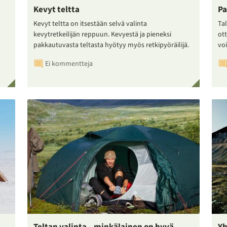
Kevyt teltta
Pa
Kevyt teltta on itsestään selvä valinta
Tal
kevytretkeilijän reppuun. Kevyestä ja pieneksi
ot
pakkautuvasta teltasta hyötyy myös retkipyöräilijä.
voi
Ei kommentteja