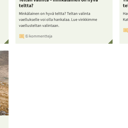
Teltan valinta – minkälainen on hyvä
Yh
teltta?
te
Minkälainen on hyvä teltta? Teltan valinta
Ha
vaellukselle voi olla hankalaa. Lue vinkkimme
Ka
vaellusteltan valintaan.
Ei kommentteja