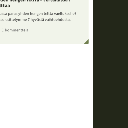
den hengen teltta – vertailussa 7
lttaa
ussa paras yhden hengen teltta vaellukselle?
tso esittelymme 7 hyvästä vaihtoehdosta.
Ei kommentteja