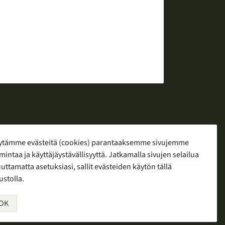
ytämme evästeitä (cookies) parantaaksemme sivujemme
mintaa ja käyttäjäystävällisyyttä. Jatkamalla sivujen selailua
yö
ttamatta asetuksiasi, sallit evästeiden käytön tällä
ustolla.
OK