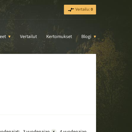
Vertailu:
0
eet
Vertailut
Kertomukset
Blogi
uodenajat:
3 vuodenajan
×
4 vuodenajan