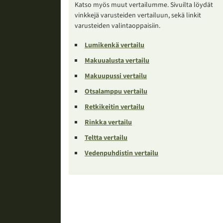
Katso myös muut vertailumme. Sivuilta löydät
vinkkejä varusteiden vertailuun, sekä linkit
varusteiden valintaoppaisiin.
Lumikenkä vertailu
Makuualusta vertailu
Makuupussi vertailu
Otsalamppu vertailu
Retkikeitin vertailu
Rinkka vertailu
Teltta vertailu
Vedenpuhdistin vertailu