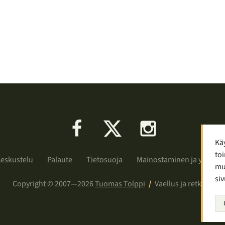
Facebook
X
Instagram
Kä
toi
eskustelu
Palaute
Tietosuoja
Mainostaminen ja yhteist
muu
siv
Copyright © 2007—2026
Tuomas Tolppi
/
Vaellus ja retkeily