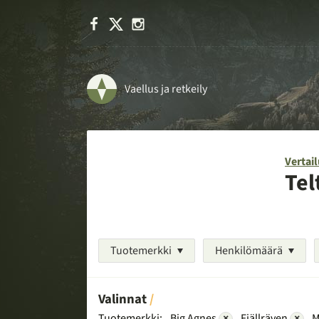
Facebook
X
Instagram
Vaellus ja retkeily
Vertail
Tel
Tuotemerkki
Henkilömäärä
Valinnat
Tuotemerkki:
Big Agnes
×
Fjällräven
×
M