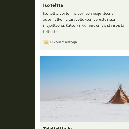
Iso teltta
Iso teltta voi toimia perheen majoitteena
automatkoilla tai vaelluksen perusleirissä
majoitteena. Katso vinkkimme erilaisista isoista
teltoista.
Ei kommentteja