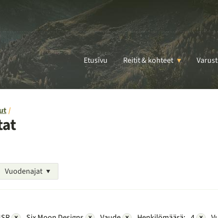
Etusivu
Reitit & kohteet
Varust
ut
tat
Vuodenajat
SR
×
Six Moon Designs
×
Vaude
×
Henkilömäärä:
4
×
V