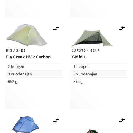
Lisää
Lis
vertailuun
ver
BIG AGNES
DURSTON GEAR
Fly Creek HV 2 Carbon
X-Mid 1
2 hengen
1 hengen
3 vuodenajan
3 vuodenajan
652 g
875 g
Lisää
Lis
vertailuun
ver