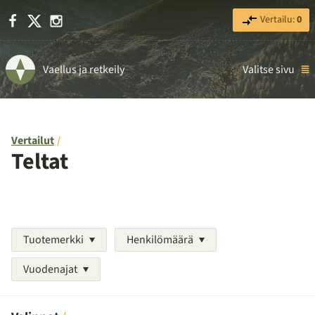
Facebook
X
Instagram
Vertailu:
0
Vaellus ja retkeily
Valitse sivu
Vertailut
Teltat
Tuotemerkki
Henkilömäärä
Vuodenajat