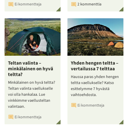
Ei kommentteja
2 kommenttia
Teltan valinta –
Yhden hengen teltta –
minkälainen on hyvä
vertailussa 7 telttaa
teltta?
Haussa paras yhden hengen
Minkälainen on hyvä teltta?
teltta vaellukselle? Katso
Teltan valinta vaellukselle
esittelymme 7 hyvästä
voi olla hankalaa. Lue
vaihtoehdosta.
vinkkimme vaellusteltan
Ei kommentteja
valintaan.
Ei kommentteja