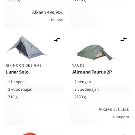
Alkaen 499,90€
1 kauppa
Lisää
Lis
vertailuun
ver
SIX MOON DESIGNS
VAUDE
Lunar Solo
Allround Taurus 2P
1 hengen
2 hengen
3 vuodenajan
3 vuodenajan
740 g
2530 g
Alkaen 210,33€
4 kauppaa