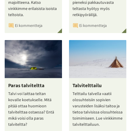
majoitteena. Katso
pieneksi pakkautuvasta
vinkkimme erilaisista isoista
teltasta hyötyy myös
teltoista.
retkipyöräilijä.
Ei kommentteja
Ei kommentteja
Paras talviteltta
Talvitelttailu
Talvi voi laittaa teltan
Telttailu talvella vaatii
kovalle koetukselle. Mitä
olosuhteisiin sopivien
pitää ottaa huomioon
varusteiden lisäksi taitoa ja
talvitelttaa ostaessa? Entä
tietoa talvisissa olosuhteissa
mikä voisi olla paras
toimimiseen. Lue vinkkimme
talviteltta?
talvitelttailuun.