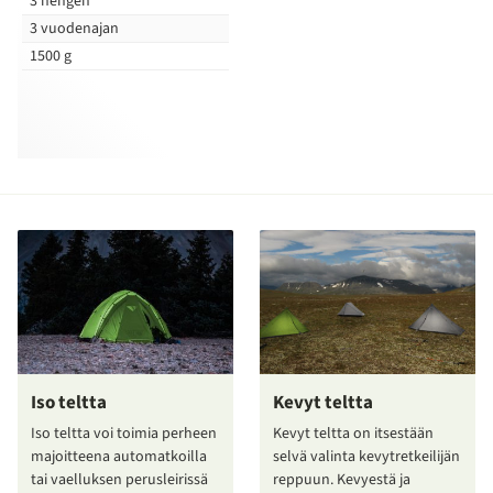
3 hengen
3 vuodenajan
1500 g
Iso teltta
Kevyt teltta
Iso teltta voi toimia perheen
Kevyt teltta on itsestään
majoitteena automatkoilla
selvä valinta kevytretkeilijän
tai vaelluksen perusleirissä
reppuun. Kevyestä ja