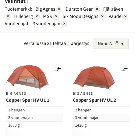
Valinnat
Tuotemerkki:
Big Agnes
×
Durston Gear
×
Fjällräven
×
Hilleberg
×
MSR
×
Six Moon Designs
×
Vaude
×
Vuodenajat:
3 vuodenajan
×
Vertailussa 21 telttaa
Järjestys
Nimi: A - Ö
Lisää
Lis
vertailuun
ver
BIG AGNES
BIG AGNES
Copper Spur HV UL 1
Copper Spur HV UL 2
1 hengen
2 hengen
3 vuodenajan
3 vuodenajan
1080 g
1420 g