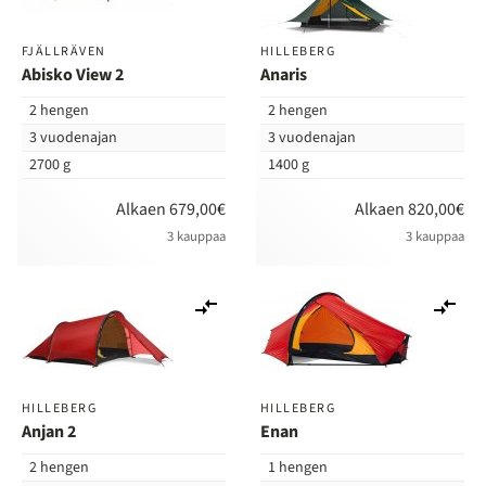
FJÄLLRÄVEN
HILLEBERG
Abisko View 2
Anaris
2 hengen
2 hengen
3 vuodenajan
3 vuodenajan
2700 g
1400 g
Alkaen 679,00€
Alkaen 820,00€
3 kauppaa
3 kauppaa
Lisää
Lis
vertailuun
ver
HILLEBERG
HILLEBERG
Anjan 2
Enan
2 hengen
1 hengen