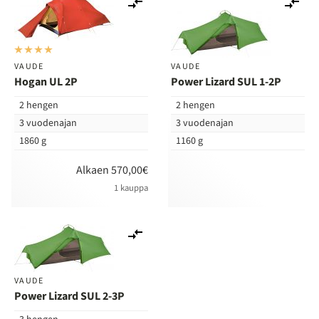
Lisää
Lis
vertailuun
ver
VAUDE
VAUDE
Hogan UL 2P
Power Lizard SUL 1-2P
2 hengen
2 hengen
3 vuodenajan
3 vuodenajan
1860 g
1160 g
Alkaen 570,00€
1 kauppa
Lisää
vertailuun
VAUDE
Power Lizard SUL 2-3P