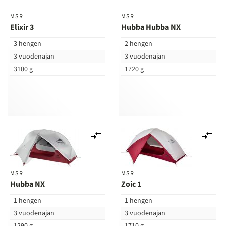
MSR
MSR
Elixir 3
Hubba Hubba NX
3 hengen
2 hengen
3 vuodenajan
3 vuodenajan
3100 g
1720 g
Lisää
Lis
vertailuun
ver
MSR
MSR
Hubba NX
Zoic 1
1 hengen
1 hengen
3 vuodenajan
3 vuodenajan
1290 g
1710 g