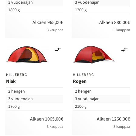
3 vuodenajan
3 vuodenajan
1800 g
1200 g
Alkaen 965,00€
Alkaen 880,00€
3 kauppaa
3 kauppaa
Lisää
Lis
vertailuun
ver
HILLEBERG
HILLEBERG
Niak
Rogen
2 hengen
2 hengen
3 vuodenajan
3 vuodenajan
1700 g
2100 g
Alkaen 1065,00€
Alkaen 1260,00€
3 kauppaa
3 kauppaa