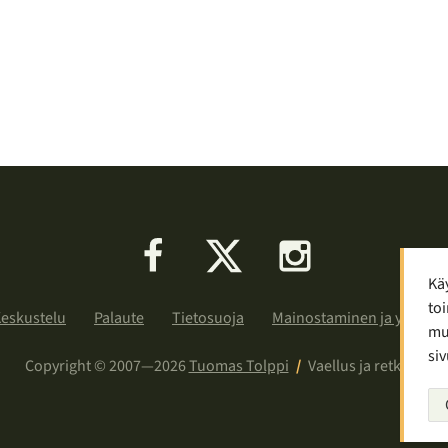
Facebook
X
Instagram
Kä
toi
eskustelu
Palaute
Tietosuoja
Mainostaminen ja yhteist
muu
siv
Copyright © 2007—2026
Tuomas Tolppi
/
Vaellus ja retkeily