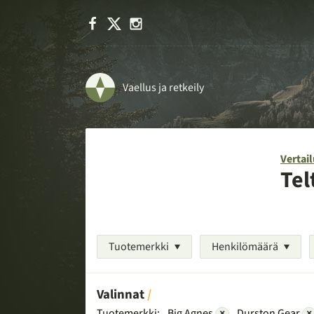
Facebook
X
Instagram
Vaellus ja retkeily
Vertail
Tel
Tuotemerkki
Henkilömäärä
Valinnat
Tuotemerkki:
Big Agnes
×
Durston Gear
×