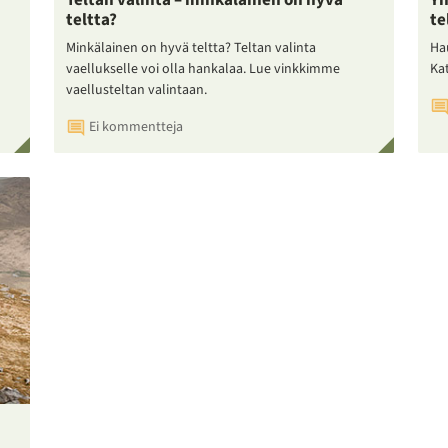
Teltan valinta – minkälainen on hyvä
Yh
teltta?
te
Minkälainen on hyvä teltta? Teltan valinta
Ha
vaellukselle voi olla hankalaa. Lue vinkkimme
Ka
vaellusteltan valintaan.
Ei kommentteja