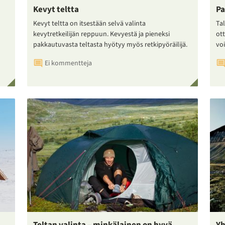
Kevyt teltta
Pa
Kevyt teltta on itsestään selvä valinta
Tal
kevytretkeilijän reppuun. Kevyestä ja pieneksi
ot
pakkautuvasta teltasta hyötyy myös retkipyöräilijä.
voi
Ei kommentteja