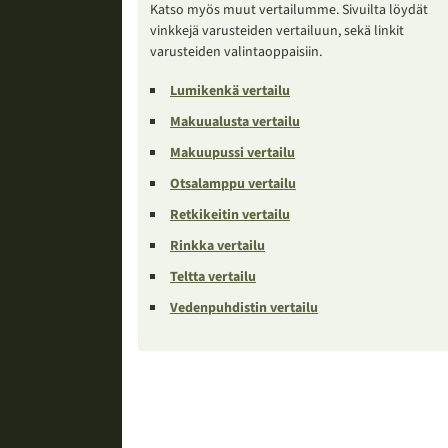
Katso myös muut vertailumme. Sivuilta löydät
vinkkejä varusteiden vertailuun, sekä linkit
varusteiden valintaoppaisiin.
Lumikenkä vertailu
Makuualusta vertailu
Makuupussi vertailu
Otsalamppu vertailu
Retkikeitin vertailu
Rinkka vertailu
Teltta vertailu
Vedenpuhdistin vertailu