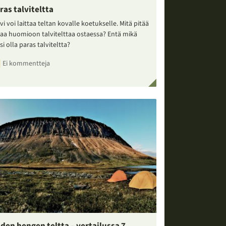
ras talviteltta
vi voi laittaa teltan kovalle koetukselle. Mitä pitää
taa huomioon talvitelttaa ostaessa? Entä mikä
si olla paras talviteltta?
Ei kommentteja