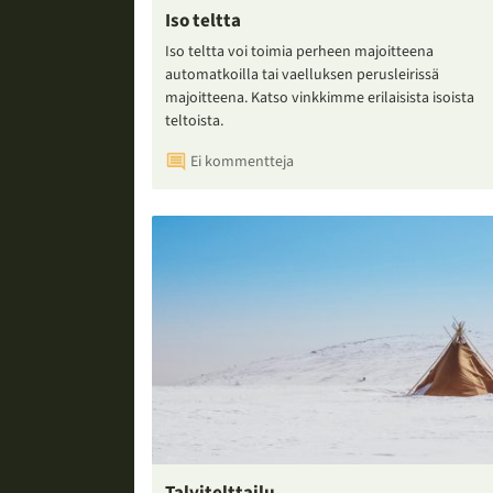
Iso teltta
Iso teltta voi toimia perheen majoitteena
automatkoilla tai vaelluksen perusleirissä
majoitteena. Katso vinkkimme erilaisista isoista
teltoista.
Ei kommentteja