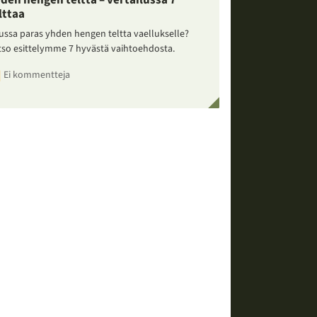
den hengen teltta – vertailussa 7
lttaa
ussa paras yhden hengen teltta vaellukselle?
tso esittelymme 7 hyvästä vaihtoehdosta.
Ei kommentteja