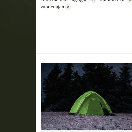
vuodenajan
×