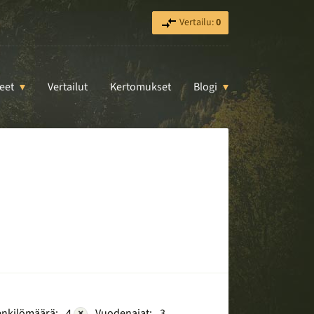
Vertailu:
0
eet
Vertailut
Kertomukset
Blogi
nkilömäärä:
4
×
Vuodenajat:
3