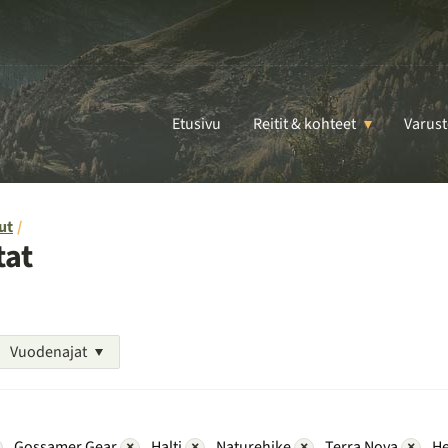
Etusivu
Reitit & kohteet
Varust
ut
tat
Vuodenajat
Gossamer Gear
×
Halti
×
Naturehike
×
Terra Nova
×
He