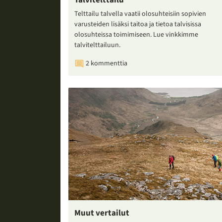
Talvitelttailu
Telttailu talvella vaatii olosuhteisiin sopivien
varusteiden lisäksi taitoa ja tietoa talvisissa
olosuhteissa toimimiseen. Lue vinkkimme
talvitelttailuun.
2 kommenttia
Muut vertailut