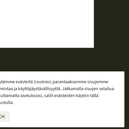
ytämme evästeitä (cookies) parantaaksemme sivujemme
mintaa ja käyttäjäystävällisyyttä. Jatkamalla sivujen selailua
yö
ttamatta asetuksiasi, sallit evästeiden käytön tällä
ustolla.
OK